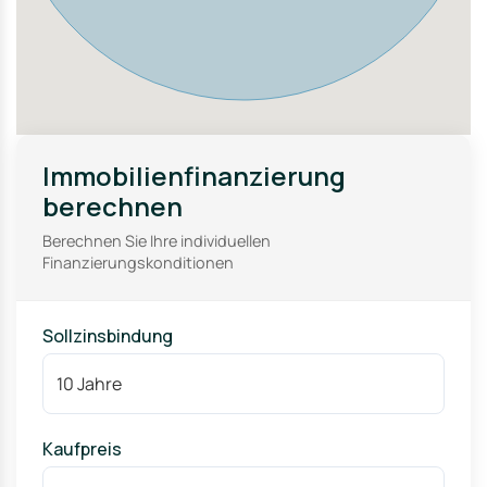
konstante Nachfrage nach bezahlbarem Wohnraum,
kombiniert mit der guten Infrastruktur und
Verkehrsanbindung, sorgt für geringe Leerstandsrisiken
und stabile Mieteinnahmen. Damit eignet sich der
Standort hervorragend für eine langfristig ausgerichtete
Investition. In dem Objekt sind auch weitere Wohnungen
verfügbar.
Immobilienfinanzierung
berechnen
Berechnen Sie Ihre individuellen
Finanzierungskonditionen
Sollzinsbindung
Kaufpreis