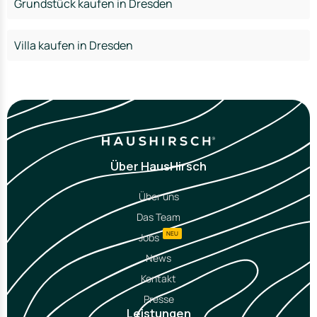
Grundstück kaufen in Dresden
Villa kaufen in Dresden
Über HausHirsch
Über uns
Das Team
NEU
Jobs
News
Kontakt
Presse
Leistungen