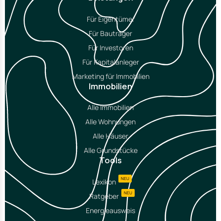
Für Eigentümer
Für Bauträger
Für Investoren
Für Kapitalanleger
Marketing für Immobilien
Immobilien
Alle Immobilien
Alle Wohnungen
Alle Häuser
Alle Grundstücke
Tools
NEU
Lexikon
NEU
Ratgeber
Energieausweis