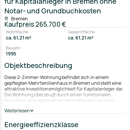
für Kapitalanleger in Bremen ohne
Notar- und Grundbuchkosten
Bremen
Kaufpreis
265.700 €
Wohnfläche
Gesamtfläche
ca. 61,21 m²
ca. 61,21 m²
Baujahr
1995
Objektbeschreibung
Diese 2-Zimmer-Wohnung befindet sich in einem
gepflegten Mehrfamilienhaus in Bremen und stellt eine
attraktive Investitionsmöglichkeit für Kapitalanleger dar.
Die Wohnung überzeugt durch einen funktionalen
Grundriss, eine nachhaltige Vermietbarkeit und eine
gefragte Wohnungsgröße.
Weiterlesen
Der Wohnbereich ist gut geschnitten und bietet
ausreichend Platz für Wohnen und Essen. Das separate
Energieeffizienzklasse
Schlafzimmer ermöglicht eine klare Raumtrennung,