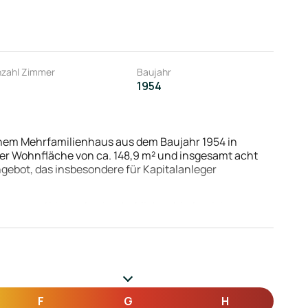
zahl Zimmer
Baujahr
1954
nem Mehrfamilienhaus aus dem Baujahr 1954 in
r Wohnfläche von ca. 148,9 m² und insgesamt acht
gebot, das insbesondere für Kapitalanleger
ttung und bietet damit erhebliches Modernisierungs-
rundrissstruktur sind unterschiedliche
ere Wohneinheiten (vorbehaltlich behördlicher
odernisierung.
stabile Grundlage für nachhaltige Investitionen. Die
ehr gute Vermietbarkeit und langfristige
F
G
H