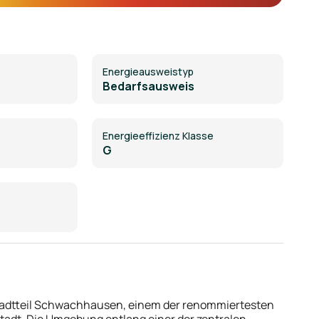
 der Möglichkeit zur Optimierung von Mieteinnahmen
cklungspotenzial dar.
Energie­ausweistyp
Bedarfsausweis
Energieeffizienz Klasse
G
 Stadtteil Schwachhausen, einem der renommiertesten