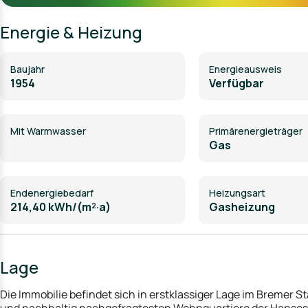
Dank der begehrten Lage, der großzügigen Wohnfläche sowie
Energie & Heizung
stellt diese Immobilie eine attraktive Kapitalanlage mit Entwi
Im Objekt stehen auch noch mehr Wohnungen zum Verkauf.
Baujahr
Energieausweis
1954
Verfügbar
Mit Warmwasser
Primärenergieträger
Gas
Endenergiebedarf
Heizungsart
214,40 kWh/(m²·a)
Gasheizung
Lage
Die Immobilie befindet sich in erstklassiger Lage im Bremer