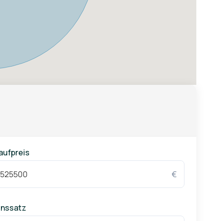
aufpreis
€
inssatz