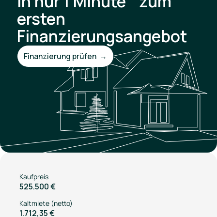
In nur 1 Minute zum
ersten
Finanzierungsangebot
Finanzierung prüfen →
Kaufpreis
525.500 €
Kaltmiete (netto)
1.712,35 €