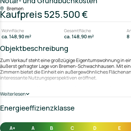
Notar- und Grundbuchkosten
Bremen
Kaufpreis
525.500 €
Wohnfläche
Gesamtfläche
An
ca. 148,90 m²
ca. 148,90 m²
8
Objektbeschreibung
Zum Verkauf steht eine großzügige Eigentumswohnung in ei
äußerst gefragter Lage von Bremen-Schwachhausen. Mit eine
Zimmern bietet die Einheit ein außergewöhnliches Flächenan
interessante Nutzungsperspektiven eröffnet.
Die Wohnung verfügt über eine einfache, funktionale Aussta
und Wertsteigerungspotenzial. Aufgrund der Größe und der G
Weiterlesen
Nutzungskonzepte denkbar, wie z. B. eine Aufteilung in mehr
Genehmigungen) oder eine attraktive Neuvermietung nach M
Energieeffizienzklasse
Der solide Gebäudebestand aus den 1950er-Jahren bildet eine 
hohe Nachfrage nach Wohnraum in Schwachhausen sorgt für s
Ertragssicherheit.
A+
A
B
C
D
E