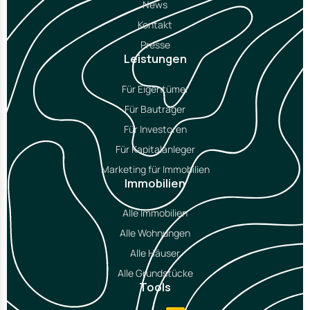
News
Kontakt
Presse
Leistungen
Für Eigentümer
Für Bauträger
Für Investoren
Für Kapitalanleger
Marketing für Immobilien
Immobilien
Alle Immobilien
Alle Wohnungen
Alle Häuser
Alle Grundstücke
Tools