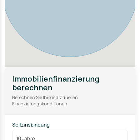
Wirtschafts- und Bildungsstandorte sind gut
angebunden. Die Nähe zu Hauptverkehrsstraßen sorgt
zudem für eine gute überregionale Erreichbarkeit.
Für Kapitalanleger bietet diese Lage ideale
Voraussetzungen: eine kontinuierlich hohe
Wohnraumnachfrage, geringe Leerstandsrisiken sowie
ein solides Wertsteigerungspotenzial. Die Kombination
aus zentraler Lage, gewachsenem Umfeld und
nachhaltiger Attraktivität macht diesen Standort
besonders geeignet für eine langfristig sichere
Investition.
Immobilienfinanzierung
berechnen
Berechnen Sie Ihre individuellen
Finanzierungskonditionen
Sollzinsbindung