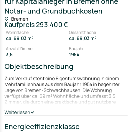
für Kapitalanleger in Bremen ohne
Notar- und Grundbuchkosten
Bremen
Kaufpreis
293.400 €
Wohnfläche
Gesamtfläche
ca. 69,03 m²
ca. 69,03 m²
Anzahl Zimmer
Baujahr
3,5
1954
Objektbeschreibung
Zum Verkauf steht eine Eigentumswohnung in einem
Mehrfamilienhaus aus dem Baujahr 1954 in begehrter
Lage von Bremen-Schwachhausen. Die Wohnung
verfügt über ca. 69 m² Wohnfläche und umfasst 3,5
Zimmer, die durch eine praktische und gut nutzbare
Raumaufteilung überzeugen.
Weiterlesen
Die Immobilie ist mit einer einfachen, funktionalen
Ausstattung versehen und bietet damit attraktives
Energieeffizienzklasse
Modernisierungs- und Wertsteigerungspotenzial für