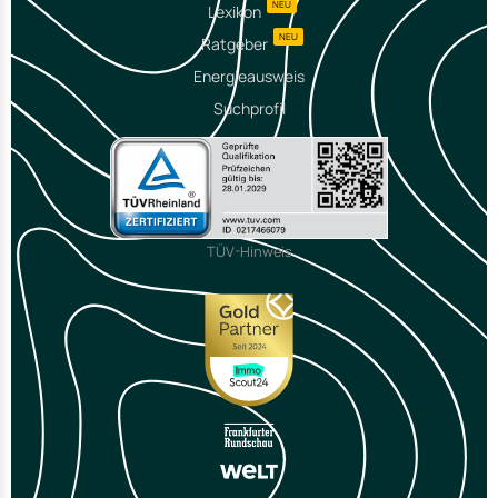
NEU
Lexikon
NEU
Ratgeber
Energieausweis
Suchprofil
TÜV-Hinweis