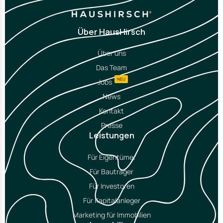
Über HausHirsch
Über uns
Das Team
NEU
Jobs
News
Kontakt
Presse
Leistungen
Für Eigentümer
Für Bauträger
Für Investoren
Für Kapitalanleger
Marketing für Immobilien