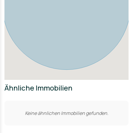
Fernbahnhof Spandau, den Spandau Arcaden und der
Berliner City.
Zusammenfassend bietet die Lage:
Eine ruhige, familienfreundliche Wohngegend
Gute Anbindung an den öffentlichen Nahverkehr
Vielfältige Einkaufsmöglichkeiten in der Nähe
Zahlreiche Freizeit- und Erholungsmöglichkeiten in der
Natur
Eine gute Infrastruktur mit Schulen und Kindergärten
Ähnliche Immobilien
Keine ähnlichen Immobilien gefunden.