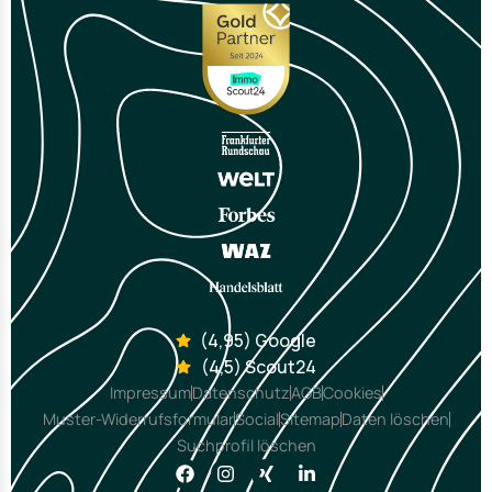
(4,95) Google
(4,5) Scout24
Impressum
Datenschutz
AGB
Cookies
Muster-Widerrufsformular
Social
Sitemap
Daten löschen
Suchprofil löschen