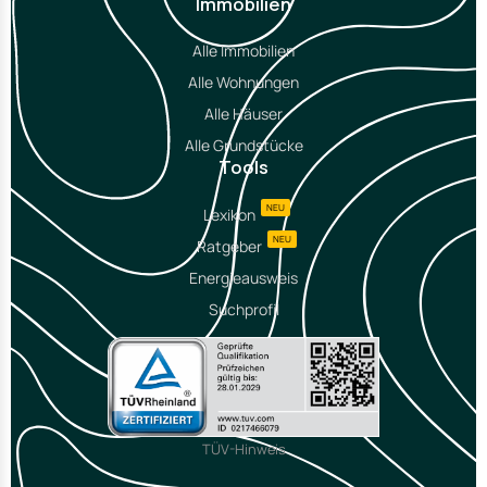
Immobilien
Alle Immobilien
Alle Wohnungen
Alle Häuser
Alle Grundstücke
Tools
NEU
Lexikon
NEU
Ratgeber
Energieausweis
Suchprofil
TÜV-Hinweis