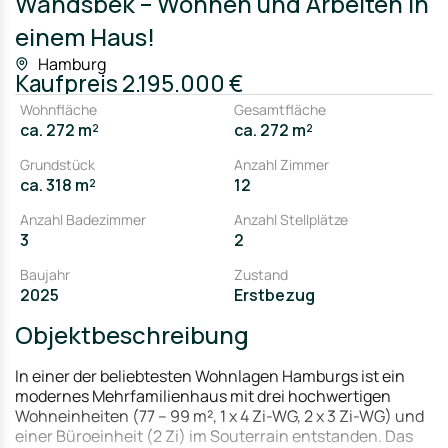
Wandsbek – Wohnen und Arbeiten in
einem Haus!
Hamburg
Kaufpreis
2.195.000 €
Wohnfläche
Gesamtfläche
ca. 272 m²
ca. 272 m²
Grundstück
Anzahl Zimmer
ca. 318 m²
12
Anzahl Badezimmer
Anzahl Stellplätze
3
2
Baujahr
Zustand
2025
Erstbezug
Objektbeschreibung
In einer der beliebtesten Wohnlagen Hamburgs ist ein
modernes Mehrfamilienhaus mit drei hochwertigen
Wohneinheiten (77 – 99 m², 1 x 4 Zi-WG, 2 x 3 Zi-WG) und
einer Büroeinheit (2 Zi) im Souterrain entstanden. Das