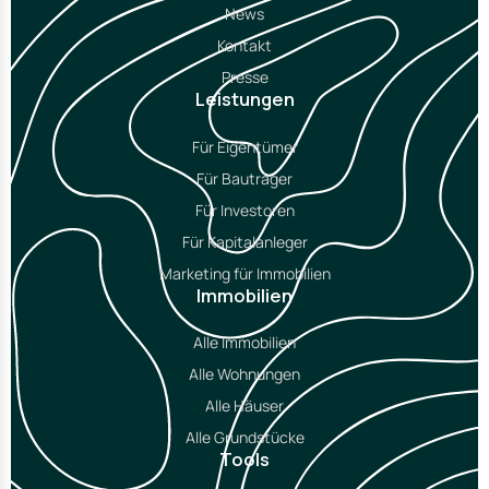
News
Kontakt
Presse
Leistungen
Für Eigentümer
Für Bauträger
Für Investoren
Für Kapitalanleger
Marketing für Immobilien
Immobilien
Alle Immobilien
Alle Wohnungen
Alle Häuser
Alle Grundstücke
Tools