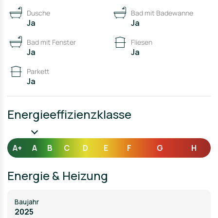
2 Stellplätze auf dem Grundstück
Dusche
Bad mit Badewanne
Ja
Ja
Bad mit Fenster
Fliesen
Ja
Ja
Parkett
Ja
Energieeffizienzklasse
A+
A
B
C
D
E
F
G
H
Energie & Heizung
Baujahr
2025