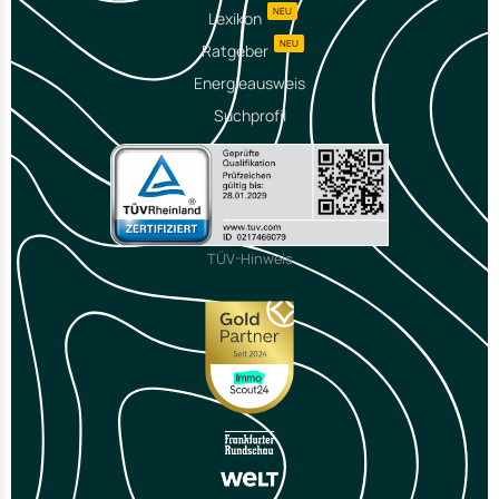
NEU
Lexikon
NEU
Ratgeber
Energieausweis
Suchprofil
TÜV-Hinweis