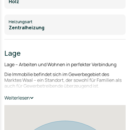
Holz
Heizungsart
Zentralheizung
Lage
Lage – Arbeiten und Wohnen in perfekter Verbindung
Die Immobilie befindet sich im Gewerbegebiet des
Marktes Waal – ein Standort, der sowohl für Familien als
auch für Gewerbetreibende überzeugend ist.
Mikrolage
Weiterlesen
Waal bietet alles, was für den täglichen Bedarf wichtig
ist:
Kinderbetreuung & Grundschule