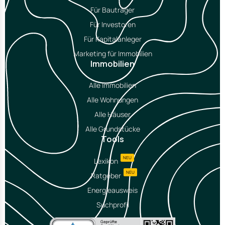
Für Bauträger
Für Investoren
Für Kapitalanleger
Marketing für Immobilien
Immobilien
Alle Immobilien
Alle Wohnungen
Alle Häuser
Alle Grundstücke
Tools
NEU
Lexikon
NEU
Ratgeber
Energieausweis
Suchprofil