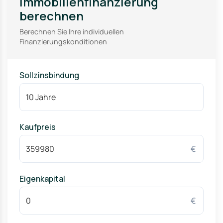
Immobilienfinanzierung
berechnen
Stadtgrenze München
Berechnen Sie Ihre individuellen
Kaufbeuren
Finanzierungskonditionen
Ammersee-Region
Memmingen
Sollzinsbindung
Damit ist Waal optimal für Pendler und Unternehmen, die
eine gute Erreichbarkeit benötigen.
Kaufpreis
€
Eigenkapital
€