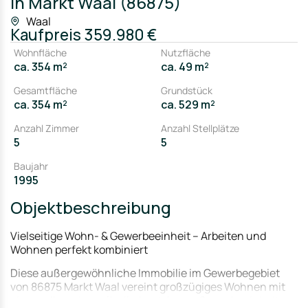
in Markt Waal (86875)
Waal
Kaufpreis
359.980 €
Wohnfläche
Nutzfläche
ca. 354 m²
ca. 49 m²
Gesamtfläche
Grundstück
ca. 354 m²
ca. 529 m²
Anzahl Zimmer
Anzahl Stellplätze
5
5
Baujahr
1995
Objektbeschreibung
Vielseitige Wohn- & Gewerbeeinheit – Arbeiten und
Wohnen perfekt kombiniert
Diese außergewöhnliche Immobilie im Gewerbegebiet
von 86875 Markt Waal vereint großzügiges Wohnen mit
einer vollwertigen, flexibel nutzbaren Gewerbeeinheit