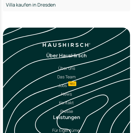
Villa kaufen in Dresden
Über HausHirsch
Über uns
Das Team
NEU
Jobs
News
Kontakt
Presse
Leistungen
Für Eigentümer