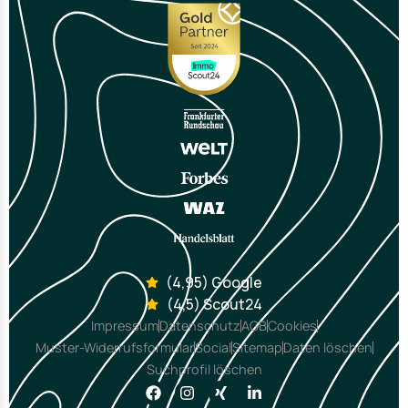
(4,95) Google
(4,5) Scout24
Impressum
Datenschutz
AGB
Cookies
Muster-Widerrufsformular
Social
Sitemap
Daten löschen
Suchprofil löschen