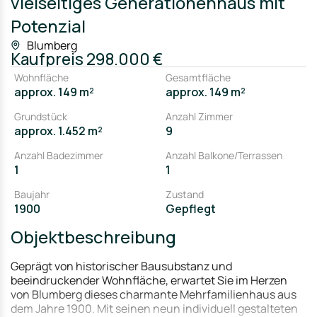
vielseitiges Generationenhaus mit
Potenzial
Blumberg
Kaufpreis
298.000 €
Wohnfläche
Gesamtfläche
approx. 149 m²
approx. 149 m²
Grundstück
Anzahl Zimmer
approx. 1.452 m²
9
Anzahl Badezimmer
Anzahl Balkone/Terrassen
1
1
Baujahr
Zustand
1900
Gepflegt
Objektbeschreibung
Geprägt von historischer Bausubstanz und
beeindruckender Wohnfläche, erwartet Sie im Herzen
von Blumberg dieses charmante Mehrfamilienhaus aus
dem Jahre 1900. Mit seinen neun individuell gestalteten