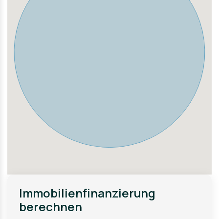
nur wenige Minuten entfernt und bietet regelmäßige
Verbindungen in die umliegenden Städte. Auch die
Anbindung an den öffentlichen Nahverkehr ist
ausgezeichnet. Freizeit- und Erholungsmöglichkeiten
gibt es in Blumberg in Hülle und Fülle. Ob Wandern,
Radfahren oder einfach nur die Natur genießen, hier ist
für jeden etwas dabei. Darüber hinaus bietet Blumberg
ein breites kulturelles Angebot mit Museen,
Kunstgalerien und regelmäßig stattfindenden
Veranstaltungen.
Immobilienfinanzierung
berechnen