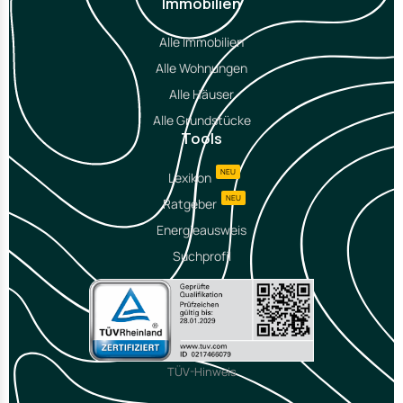
Immobilien
Alle Immobilien
Alle Wohnungen
Alle Häuser
Alle Grundstücke
Tools
NEU
Lexikon
NEU
Ratgeber
Energieausweis
Suchprofil
TÜV-Hinweis