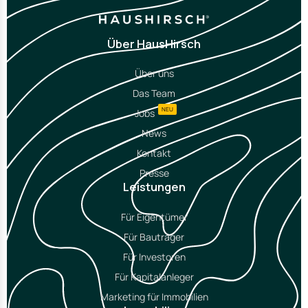
Über HausHirsch
Über uns
Das Team
NEU
Jobs
News
Kontakt
Presse
Leistungen
Für Eigentümer
Für Bauträger
Für Investoren
Für Kapitalanleger
Marketing für Immobilien