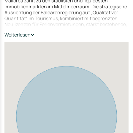
Mallorca zählt zu den stabilsten und liquidesten
Sicherheit, Struktur und Rendite.
Immobilienmärkten im Mittelmeerraum. Die strategische
Ausrichtung der Balearenregierung auf „Qualität vor
Quantität“ im Tourismus, kombiniert mit begrenzten
Neulizenzen für Ferienvermietungen, stärkt bestehende,
genehmigte Resortimmobilien nachhaltig.
Weiterlesen
Portocolom gilt als authentischer, hochwertiger
Küstenstandort mit maritimem Charakter, ganzjähriger
Nachfrage und hervorragender Infrastruktur. Die Nähe
zum Strand Cala Marçal, die gute Erreichbarkeit sowie die
begrenzte Neubautätigkeit machen den Standort
besonders attraktiv für langfristige Kapitalanlagen.