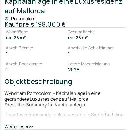
Kapitalanlage in eine Luxusresidenz
auf Mallorca
Portocolom
Kaufpreis
198.000 €
Wohnfläche
Gesamtfläche
ca. 25 m²
ca. 25 m²
Anzahl Zimmer
Anzahl der Schlafzimmer
1
1
Anzahl Badezimmer
Letzte Modernisierung
1
2026
Objektbeschreibung
Wyndham Portocolom – Kapitalanlage in eine
gebrandete Luxusresidenz auf Mallorca
Executive Summary für Kapitalanleger
Diese Investitionsmöglichkeit vereint die Sicherheit einer
immobilienbasierten Kapitalanlage mit den
Ertragsvorteilen eines professionell betriebenen
Weiterlesen