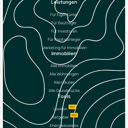
Leistungen
Für Eigentümer
Für Bauträger
Für Investoren
Für Kapitalanleger
Marketing für Immobilien
Immobilien
Alle Immobilien
Alle Wohnungen
Alle Häuser
Alle Grundstücke
Tools
NEU
Lexikon
NEU
Ratgeber
Energieausweis