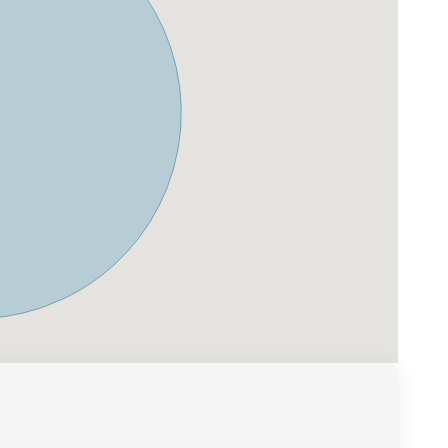
n grundlegenden kommunalen Einrichtungen gibt es eine
od und Burkhardsfelden und ein starkes Engagement
kt – auch wenn der Durchgangsverkehr teilweise eine
chstum und Modernisierung ausgelegt: Der geplante
ie Verbesserung des Verkehrsnetzes zeigen, dass der