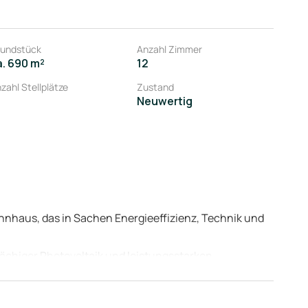
undstück
Anzahl Zimmer
a. 690 m²
12
zahl Stellplätze
Zustand
Neuwertig
hnhaus, das in Sachen Energieeffizienz, Technik und
ächiger Photovoltaik und leistungsstarken
und schützt Sie langfristig vor steigenden