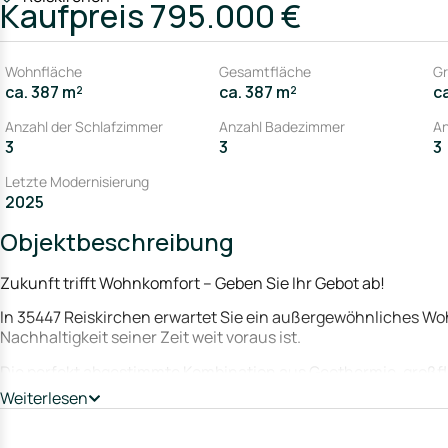
Kaufpreis
795.000 €
Wohnfläche
Gesamtfläche
Gr
ca. 387 m²
ca. 387 m²
c
Anzahl der Schlafzimmer
Anzahl Badezimmer
An
3
3
3
Letzte Modernisierung
2025
Objektbeschreibung
Zukunft trifft Wohnkomfort – Geben Sie Ihr Gebot ab!
In 35447 Reiskirchen erwartet Sie ein außergewöhnliches Wo
Nachhaltigkeit seiner Zeit weit voraus ist.
Die perfekt abgestimmte Kombination aus Geothermie, großfl
Batteriespeichern macht dieses Haus nahezu energieautark – 
Weiterlesen
Energiekosten. Ein echter, messbarer finanzieller Vorteil.
Energieausgaben: Fast Null!