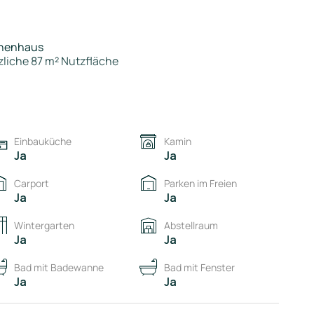
izung des Hauses sowie die Energie für rund 40.000 km
er Strom ist hier enthalten.
onenhaus
zliche 87 m² Nutzfläche
 zwei Bodenplatten wurde das Haus jedoch vollständig
.
Einbauküche
Kamin
 Speicher, inkl. Wallbox
Ja
Ja
derner Wärmepumpe
Carport
Parken im Freien
Ja
Ja
Wintergarten
Abstellraum
u Passivhausniveau
Ja
Ja
Bad mit Badewanne
Bad mit Fenster
r Eigentümer akzeptiert.
Ja
Ja
öchstgebot angeboten. Das bedeutet: