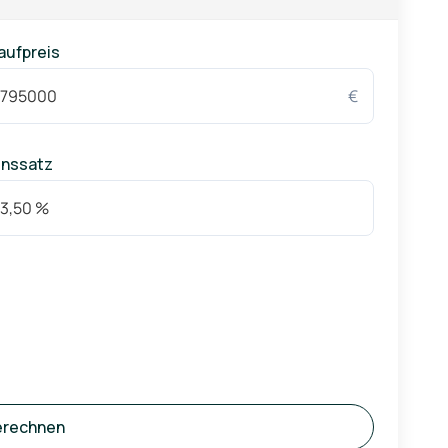
aufpreis
€
inssatz
erechnen