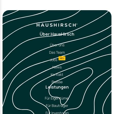
Über HausHirsch
Über uns
Das Team
NEU
Jobs
News
Kontakt
Presse
Leistungen
Für Eigentümer
Für Bauträger
Für Investoren