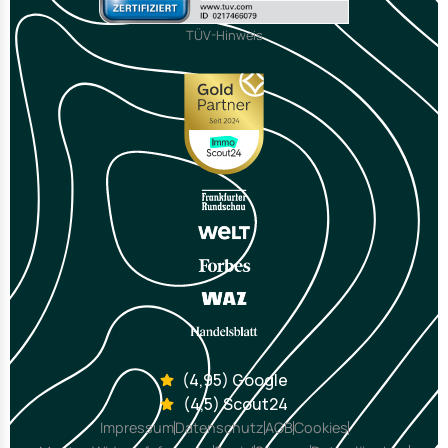
TÜV-Hinweis
(4,95) Google
(4,5) Scout24
Impressum
Datenschutz
AGB
Cookies