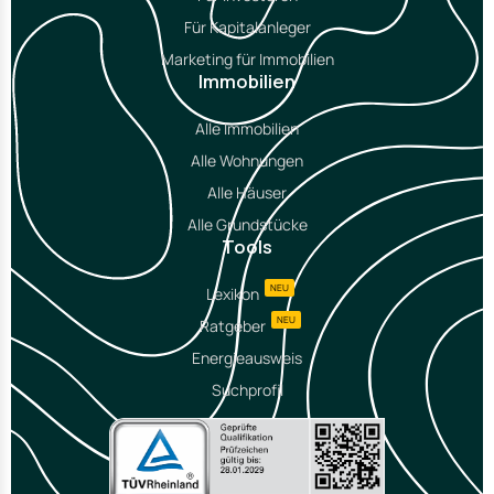
Für Kapitalanleger
Marketing für Immobilien
Immobilien
Alle Immobilien
Alle Wohnungen
Alle Häuser
Alle Grundstücke
Tools
NEU
Lexikon
NEU
Ratgeber
Energieausweis
Suchprofil