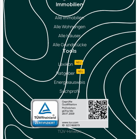
Immobilien
Alle Immobilien
Alle Wohnungen
Alle Häuser
Alle Grundstücke
Tools
NEU
Lexikon
NEU
Ratgeber
Energieausweis
Suchprofil
TÜV-Hinweis