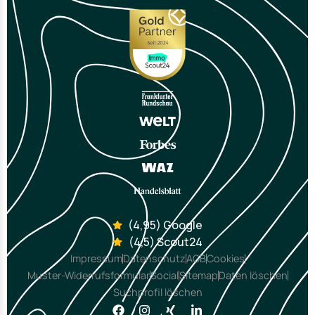
(4,95) Google
(4,5) Scout24
Impressum
Datenschutz
AGB
Cookies
Muster-Widerrufsformular
Social
Sitemap
Daten löschen
Suchprofil löschen