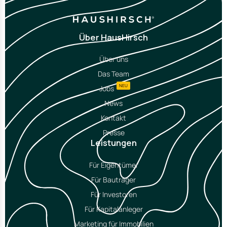
Über HausHirsch
Über uns
Das Team
NEU
Jobs
News
Kontakt
Presse
Leistungen
Für Eigentümer
Für Bauträger
Für Investoren
Für Kapitalanleger
Marketing für Immobilien