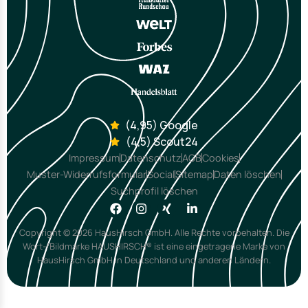
(4,95) Google
(4,5) Scout24
Impressum
Datenschutz
AGB
Cookies
Muster-Widerrufsformular
Social
Sitemap
Daten löschen
Suchprofil löschen
Copyright © 2026 HausHirsch GmbH. Alle Rechte vorbehalten. Die
Wort-/Bildmarke HAUSHIRSCH® ist eine eingetragene Marke von
HausHirsch GmbH in Deutschland und anderen Ländern.