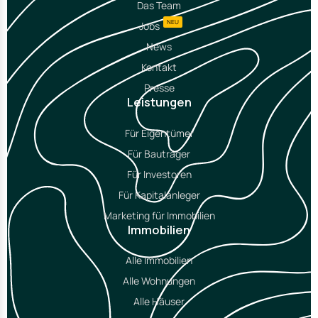
Das Team
NEU
Jobs
News
Kontakt
Presse
Leistungen
Für Eigentümer
Für Bauträger
Für Investoren
Für Kapitalanleger
Marketing für Immobilien
Immobilien
Alle Immobilien
Alle Wohnungen
Alle Häuser