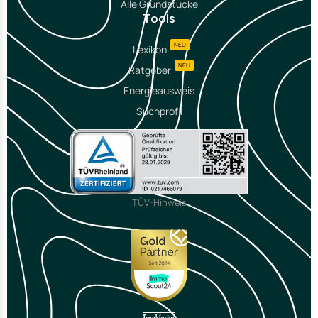
Alle Grundstücke
Tools
NEU
Lexikon
NEU
Ratgeber
Energieausweis
Suchprofil
TÜV-Hinweis