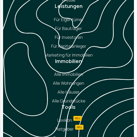
Leistungen
Für Eigentümer
Für Bauträger
Für Investoren
Für Kapitalanleger
Marketing für Immobilien
Immobilien
Alle Immobilien
Alle Wohnungen
Alle Häuser
Alle Grundstücke
Tools
NEU
Lexikon
NEU
Ratgeber