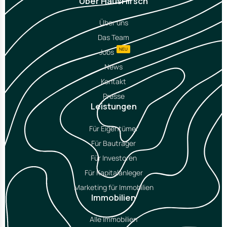
Über HausHirsch
Über uns
Das Team
NEU
Jobs
News
Kontakt
Presse
Leistungen
Für Eigentümer
Für Bauträger
Für Investoren
Für Kapitalanleger
Marketing für Immobilien
Immobilien
Alle Immobilien