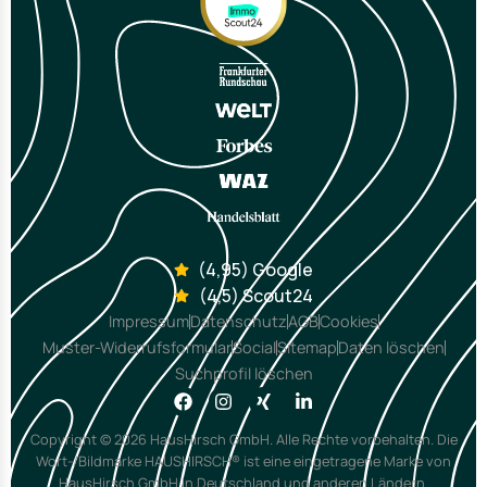
(4,95) Google
(4,5) Scout24
Impressum
Datenschutz
AGB
Cookies
Muster-Widerrufsformular
Social
Sitemap
Daten löschen
Suchprofil löschen
Copyright © 2026 HausHirsch GmbH. Alle Rechte vorbehalten. Die
Wort-/Bildmarke HAUSHIRSCH® ist eine eingetragene Marke von
HausHirsch GmbH in Deutschland und anderen Ländern.