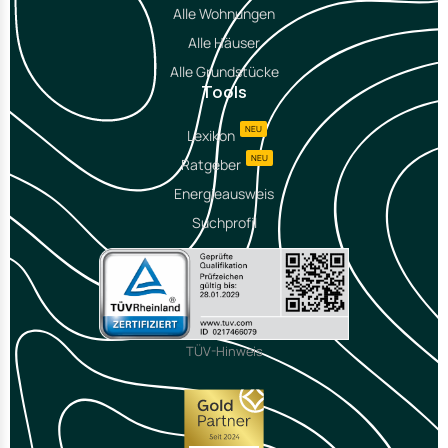
Alle Wohnungen
Alle Häuser
Alle Grundstücke
Tools
NEU
Lexikon
NEU
Ratgeber
Energieausweis
Suchprofil
TÜV-Hinweis