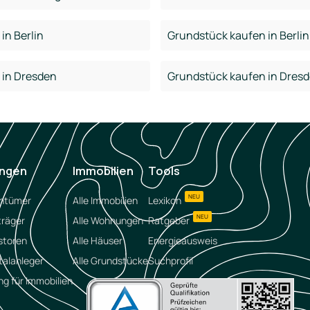
in Berlin
Grundstück kaufen in Berlin
 in Dresden
Grundstück kaufen in Dres
ungen
Immobilien
Tools
NEU
entümer
Alle Immobilien
Lexikon
NEU
träger
Alle Wohnungen
Ratgeber
storen
Alle Häuser
Energieausweis
talanleger
Alle Grundstücke
Suchprofil
ng für Immobilien