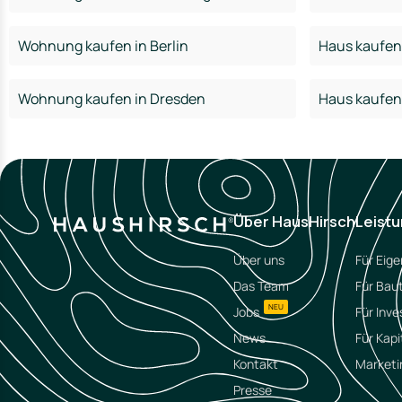
Wohnung kaufen in Berlin
Haus kaufen 
Wohnung kaufen in Dresden
Haus kaufen
Über HausHirsch
Leist
Über uns
Für Eig
Das Team
Für Bau
NEU
Jobs
Für Inve
News
Für Kapi
Kontakt
Marketi
Presse