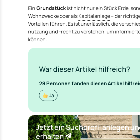
Ein
Grundstück
ist nicht nur ein Stück Erde, s
Wohnzwecke oder als
Kapitalanlage
– der richti
Vorteilen führen. Es ist unerlässlich, die vers
nutzung und -recht zu verstehen, um informiert
können.
War dieser Artikel hilfreich?
28
Personen fanden
diesen Artikel hilfrei
Ja
Jetzt ein Suchprofil anlegen u
erhalten