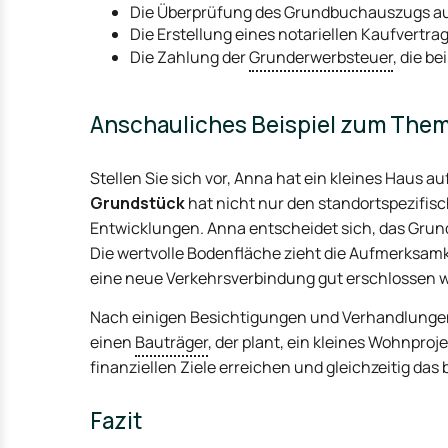
Die Überprüfung des Grundbuchauszugs au
Die Erstellung eines notariellen Kaufvertrag
Die Zahlung der
Grunderwerbsteuer
, die be
Anschauliches Beispiel zum The
Stellen Sie sich vor, Anna hat ein kleines Haus 
Grundstück
hat nicht nur den standortspezifis
Entwicklungen. Anna entscheidet sich, das Grun
Die wertvolle Bodenfläche zieht die Aufmerksamke
eine neue Verkehrsverbindung gut erschlossen w
Nach einigen Besichtigungen und Verhandlungen
einen
Bauträger
, der plant, ein kleines Wohnproj
finanziellen Ziele erreichen und gleichzeitig da
Fazit