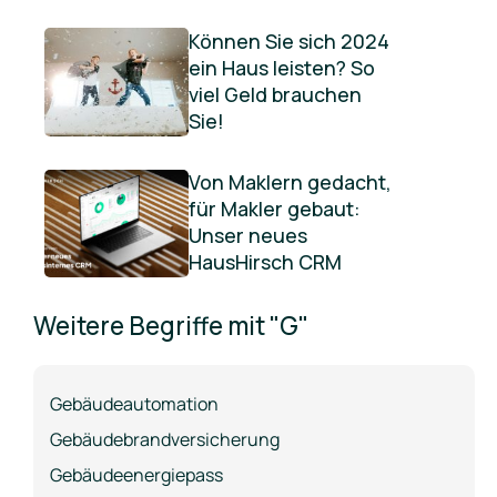
Können Sie sich 2024
ein Haus leisten? So
viel Geld brauchen
Sie!
Von Maklern gedacht,
für Makler gebaut:
Unser neues
HausHirsch CRM
Weitere Begriffe mit "G"
Gebäudeautomation
Gebäudebrandversicherung
Gebäudeenergiepass