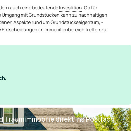
ondern auch eine bedeutende
Investition
. Ob für
ge Umgang mit Grundstücken kann zu nachhaltigen
chiedenen Aspekte rund um Grundstückseigentum, -
e Entscheidungen im Immobilienbereich treffen zu
ch.
nd Traumimmobilie direkt ins Postfach