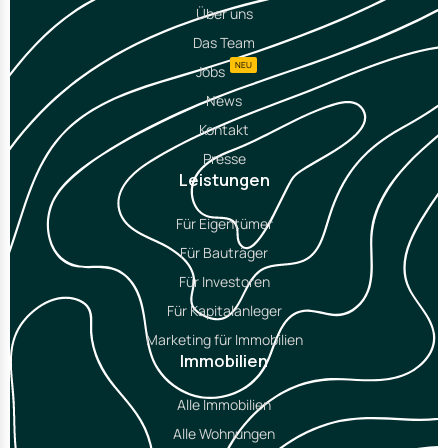
Über uns
Das Team
NEU
Jobs
News
Kontakt
Presse
Leistungen
Für Eigentümer
Für Bauträger
Für Investoren
Für Kapitalanleger
Marketing für Immobilien
Immobilien
Alle Immobilien
Alle Wohnungen