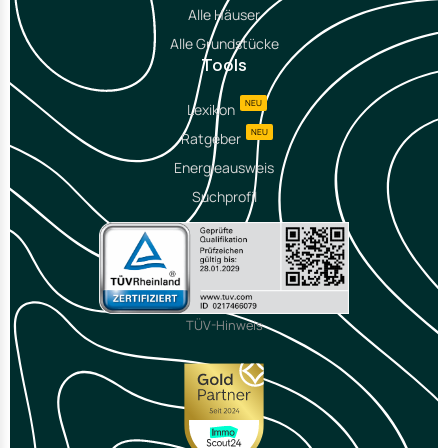
Alle Häuser
Alle Grundstücke
Tools
NEU
Lexikon
NEU
Ratgeber
Energieausweis
Suchprofil
TÜV-Hinweis