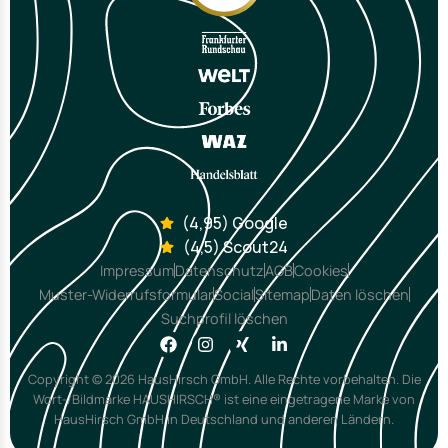
(4,95) Google
(4,5) Scout24
Impressum
Datenschutz
AGB
Cookies
Muster-Widerrufsformular
Social
Sitemap
Daten löschen
Suchprofil löschen
Copyright © 2026 HausHirsch GmbH. Alle Rechte vorbehalten. Die
Wort-/Bildmarke HAUSHIRSCH® ist eine eingetragene Marke von
HausHirsch GmbH in Deutschland und anderen Ländern.