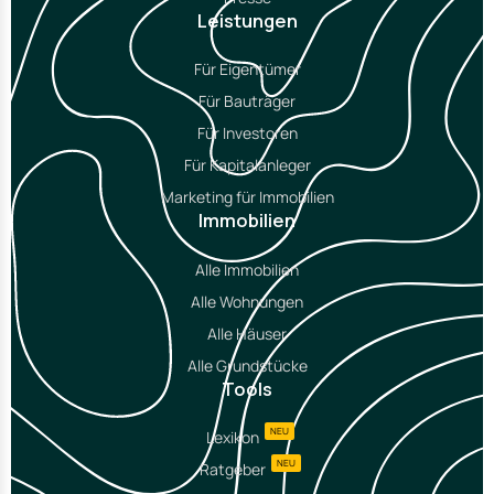
Leistungen
Für Eigentümer
Für Bauträger
Für Investoren
Für Kapitalanleger
Marketing für Immobilien
Immobilien
Alle Immobilien
Alle Wohnungen
Alle Häuser
Alle Grundstücke
Tools
NEU
Lexikon
NEU
Ratgeber