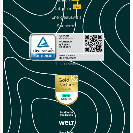
NEU
Ratgeber
Energieausweis
Suchprofil
TÜV-Hinweis