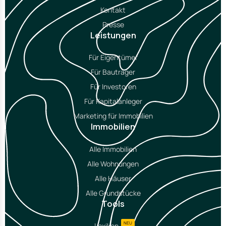
Kontakt
Presse
Leistungen
Für Eigentümer
Für Bauträger
Für Investoren
Für Kapitalanleger
Marketing für Immobilien
Immobilien
Alle Immobilien
Alle Wohnungen
Alle Häuser
Alle Grundstücke
Tools
NEU
Lexikon