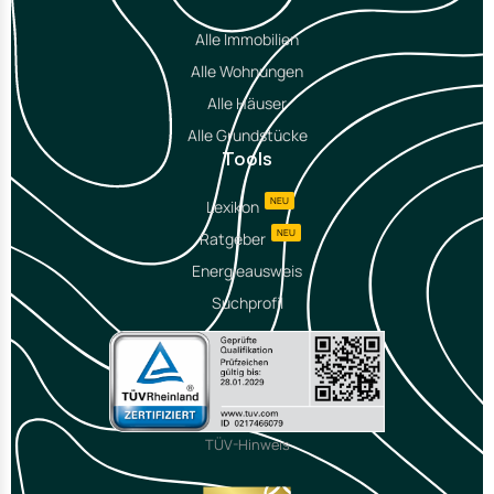
Alle Immobilien
Alle Wohnungen
Alle Häuser
Alle Grundstücke
Tools
NEU
Lexikon
NEU
Ratgeber
Energieausweis
Suchprofil
TÜV-Hinweis