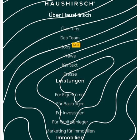
Über HausHirsch
Über uns
Das Team
NEU
Jobs
News
Kontakt
Presse
Leistungen
Für Eigentümer
Für Bauträger
Für Investoren
Für Kapitalanleger
Marketing für Immobilien
Immobilien