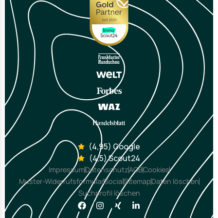
(4,95) Google
(4,5) Scout24
Impressum
Datenschutz
AGB
Cookies
Muster-Widerrufsformular
Social
Sitemap
Daten löschen
Suchprofil löschen