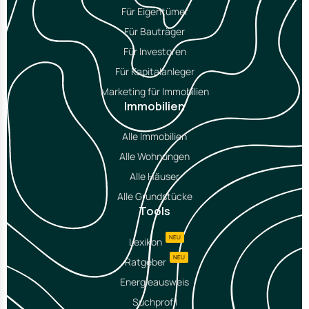
Für Eigentümer
Für Bauträger
Für Investoren
Für Kapitalanleger
Marketing für Immobilien
Immobilien
Alle Immobilien
Alle Wohnungen
Alle Häuser
Alle Grundstücke
Tools
NEU
Lexikon
NEU
Ratgeber
Energieausweis
Suchprofil