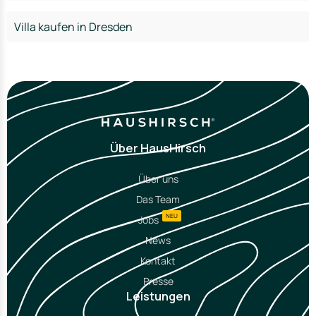
Villa kaufen in Dresden
Über HausHirsch
Über uns
Das Team
NEU
Jobs
News
Kontakt
Presse
Leistungen