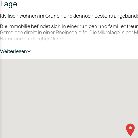
Lage
Idyllisch wohnen im Grünen und dennoch bestens angebund
Die Immobilie befindet sich in einer ruhigen und familienfre
Gemeinde direkt in einer Rheinschleife. Die Mikrolage in der
Natur und städtischer Nähe:
Erholung pur: Der Rhein sowie die beliebten Naherholungsgebi
Weiterlesen
wenigen Minuten erreichbar und bieten einen enormen Freize
Infrastruktur: Geschäfte des täglichen Bedarfs (Supermärkte
befinden sich direkt im Ort.
Metropolregion im Zugriff: Über die Rheinfähre Altrip–Mann
Wirtschaftszentren Mannheim, Ludwigshafen und Heidelberg in 
nach Feierabend die Ruhe suchen.