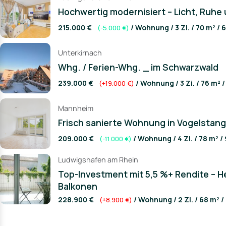
Hochwertig modernisiert – Licht, Ruhe 
215.000 €
/ Wohnung / 3 Zi. / 70 m² / 
(-5.000 €)
Unterkirnach
Whg. / Ferien-Whg. _ im Schwarzwald
239.000 €
/ Wohnung / 3 Zi. / 76 m² 
(+19.000 €)
Mannheim
Frisch sanierte Wohnung in Vogelstang
209.000 €
/ Wohnung / 4 Zi. / 78 m² /
(-11.000 €)
Ludwigshafen am Rhein
Top-Investment mit 5,5 %+ Rendite – H
Balkonen
228.900 €
/ Wohnung / 2 Zi. / 68 m² /
(+8.900 €)