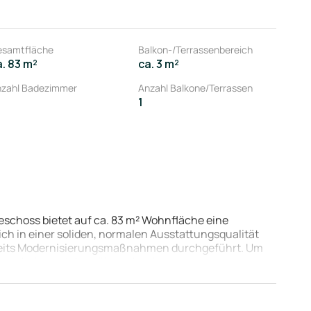
esamtfläche
Balkon-/Terrassenbereich
a. 83 m²
ca. 3 m²
zahl Badezimmer
Anzahl Balkone/Terrassen
1
choss bietet auf ca. 83 m² Wohnfläche eine
ich in einer soliden, normalen Ausstattungsqualität
 bereits Modernisierungsmaßnahmen durchgeführt. Um
au zu heben, stehen überschaubare
Laminat) sowie der Innentüren inklusive Zargen an.
lusive Badewanne und Fenster) eignet sich die
es Objekt auf dem Mietmarkt.