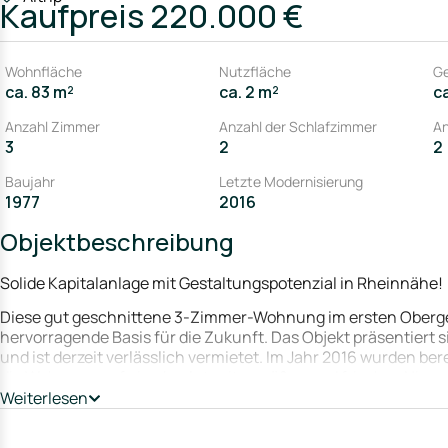
Kaufpreis
220.000 €
Wohnfläche
Nutzfläche
G
ca. 83 m²
ca. 2 m²
c
Anzahl Zimmer
Anzahl der Schlafzimmer
An
3
2
2
Baujahr
Letzte Modernisierung
1977
2016
Objektbeschreibung
Solide Kapitalanlage mit Gestaltungspotenzial in Rheinnähe!
Diese gut geschnittene 3-Zimmer-Wohnung im ersten Oberges
hervorragende Basis für die Zukunft. Das Objekt präsentiert s
und ist derzeit verlässlich vermietet. Im Jahr 2016 wurden
die Wohnung auf ein absolut zeitgemäßes und frisches Nive
Schönheitsreparaturen wie die Erneuerung der Bodenbeläge (
Weiterlesen
Dank der durchdachten Aufteilung mit zwei Badezimmern (ink
Immobilie perfekt für Paare, kleine Familien oder als gefragt