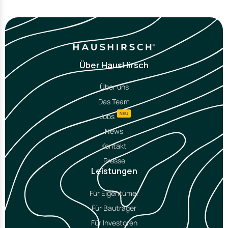
Über HausHirsch
Über uns
Das Team
NEU
Jobs
News
Kontakt
Presse
Leistungen
Für Eigentümer
Für Bauträger
Für Investoren