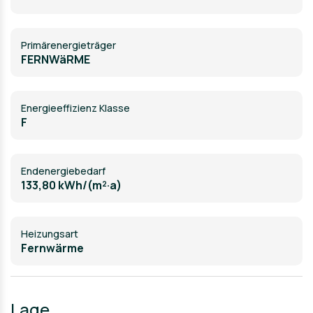
Primärenergieträger
FERNWäRME
Energieeffizienz Klasse
F
Endenergiebedarf
133,80 kWh/(m²·a)
Heizungsart
Fernwärme
Lage