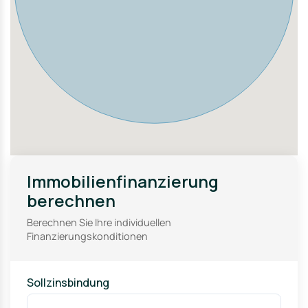
Diese attraktive 3-Zimmer-Wohnung bietet einen
optimalen Grundriss, viel Tageslicht und zahlreiche
Komfortmerkmale. Der große Balkon, die zwei Bäder, der
eigene Stellplatz sowie die zentrale Lage machen dieses
Angebot besonders interessant – sowohl zur
Eigennutzung als auch als Kapitalanlage.
Immobilienfinanzierung
berechnen
Berechnen Sie Ihre individuellen
Finanzierungskonditionen
Sollzinsbindung