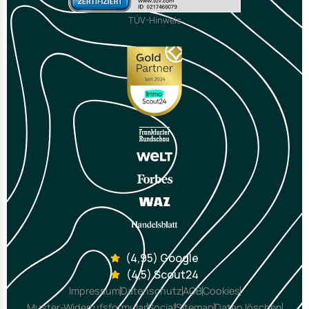
TÜV-Hinweis
(4,95) Google
(4,5) Scout24
Impressum
Datenschutz
AGB
Cookies
Muster-Widerrufsformular
Social
Sitemap
Daten löschen