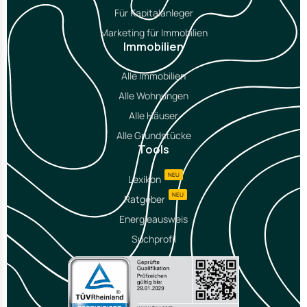
Für Kapitalanleger
Marketing für Immobilien
Immobilien
Alle Immobilien
Alle Wohnungen
Alle Häuser
Alle Grundstücke
Tools
NEU
Lexikon
NEU
Ratgeber
Energieausweis
Suchprofil