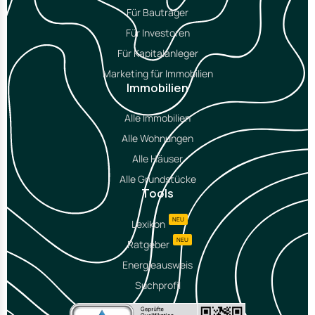
Für Bauträger
Für Investoren
Für Kapitalanleger
Marketing für Immobilien
Immobilien
Alle Immobilien
Alle Wohnungen
Alle Häuser
Alle Grundstücke
Tools
NEU
Lexikon
NEU
Ratgeber
Energieausweis
Suchprofil