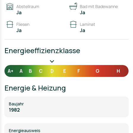
Abstellraum
Bad mit Badewanne
Ja
Ja
Fliesen
Laminat
Ja
Ja
Energieeffizienzklasse
A+
A
B
C
D
E
F
G
H
Energie & Heizung
Baujahr
1982
Energieausweis