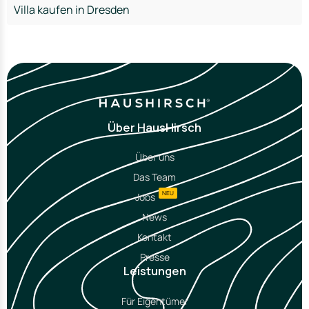
Villa kaufen in Dresden
Über HausHirsch
Über uns
Das Team
NEU
Jobs
News
Kontakt
Presse
Leistungen
Für Eigentümer