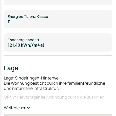
Energieeffizienz Klasse
D
Endenergiebedarf
121,40 kWh/(m²·a)
Lage
Lage: Sindelfingen-Hinterweil
Die Wohnung besticht durch ihre familienfreundliche
und naturnahe Infrastruktur:
ÖPNV: Hervorragende Anbindung durch die Buslinien
704, 748, N73 und die S-Bahn S60 in direkter Nähe.
Versorgung: Bäckerei, Restaurants, Friseur und
Weiterlesen
Wochenmarkt sind bequem zu Fuß erreichbar.