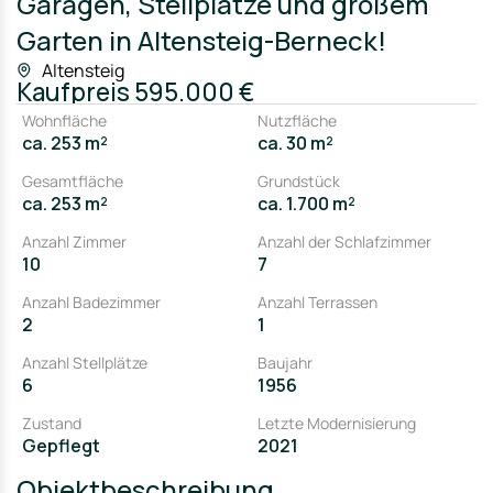
Garagen, Stellplätze und großem
Garten in Altensteig-Berneck!
Altensteig
Kaufpreis
595.000 €
Wohnfläche
Nutzfläche
ca. 253 m²
ca. 30 m²
Gesamtfläche
Grundstück
ca. 253 m²
ca. 1.700 m²
Anzahl Zimmer
Anzahl der Schlafzimmer
10
7
Anzahl Badezimmer
Anzahl Terrassen
2
1
Anzahl Stellplätze
Baujahr
6
1956
Zustand
Letzte Modernisierung
Gepflegt
2021
Objektbeschreibung