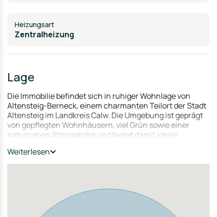
Heizungsart
Zentralheizung
Lage
Die Immobilie befindet sich in ruhiger Wohnlage von
Altensteig-Berneck, einem charmanten Teilort der Stadt
Altensteig im Landkreis Calw. Die Umgebung ist geprägt
von gepflegten Wohnhäusern, viel Grün sowie einer
naturnahen Atmosphäre und bietet damit ideale
Voraussetzungen für Familien, Paare oder
Weiterlesen
Ruhesuchende.
Die historische Altstadt von Altensteig mit
Einkaufsmöglichkeiten, Restaurants, Ärzten, Schulen
und Kindergärten ist in wenigen Fahrminuten erreichbar.
Gleichzeitig profitieren Bewohner von einer guten
Anbindung an die umliegenden Städte wie Nagold,
Freudenstadt und Horb am Neckar.