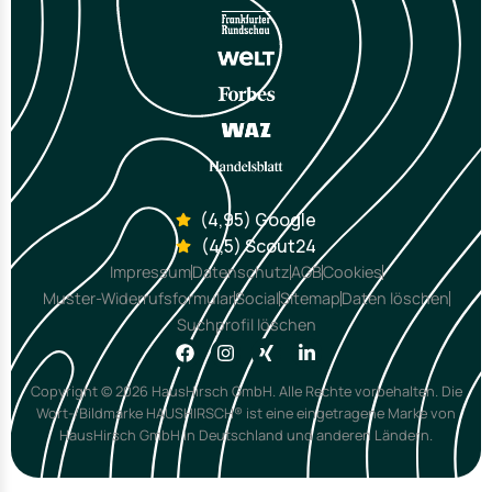
(4,95) Google
(4,5) Scout24
Impressum
Datenschutz
AGB
Cookies
Muster-Widerrufsformular
Social
Sitemap
Daten löschen
Suchprofil löschen
Copyright © 2026 HausHirsch GmbH. Alle Rechte vorbehalten. Die
Wort-/Bildmarke HAUSHIRSCH® ist eine eingetragene Marke von
HausHirsch GmbH in Deutschland und anderen Ländern.