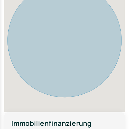
Die reizvolle Lage am Rande des Schwarzwaldes bietet
zahlreiche Freizeit- und Erholungsmöglichkeiten.
Wander- und Radwege, Wälder sowie diverse
Freizeitangebote befinden sich praktisch direkt vor der
Haustür und sorgen für eine hohe Wohn- und
Lebensqualität.
Highlights der Lage:
• Ruhige und familienfreundliche Wohnlage
• Naturnahe Umgebung mit hohem Erholungswert
• Gute Anbindung Richtung Nagold, Freudenstadt und
Horb
• Einkaufsmöglichkeiten und Einrichtungen des
täglichen Bedarfs schnell erreichbar
• Vielfältige Freizeit- und Outdoorangebote in direkter
Umgebung
Immobilienfinanzierung