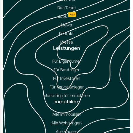
Das Team
NEU
Jobs
News
Kontakt
Presse
Leistungen
Für Eigentümer
Für Bauträger
Für Investoren
Für Kapitalanleger
Marketing für Immobilien
Immobilien
Alle Immobilien
Alle Wohnungen
Alle Häuser