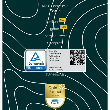
Alle Grundstücke
Tools
NEU
Lexikon
NEU
Ratgeber
Energieausweis
Suchprofil
TÜV-Hinweis