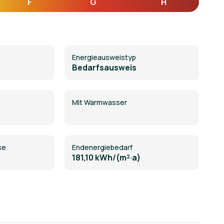
F
G
H
Energie­ausweistyp
Bedarfsausweis
Mit Warmwasser
se
Endenergiebedarf
181,10 kWh/(m²·a)