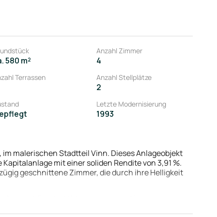
undstück
Anzahl Zimmer
a. 580 m²
4
zahl Terrassen
Anzahl Stellplätze
2
ustand
Letzte Modernisierung
epflegt
1993
im malerischen Stadtteil Vinn. Dieses Anlageobjekt
 Kapitalanlage mit einer soliden Rendite von 3,91 %.
zügig geschnittene Zimmer, die durch ihre Helligkeit
nden Atmosphäre des Wohnzimmers mit Kamin
underbar versammeln. Die großen Fenster sorgen für