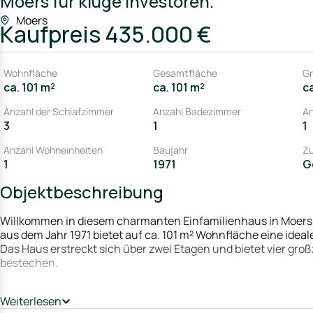
Moers für kluge Investoren.
Moers
Kaufpreis
435.000 €
Wohnfläche
Gesamtfläche
Gr
ca. 101 m²
ca. 101 m²
c
Anzahl der Schlafzimmer
Anzahl Badezimmer
An
3
1
1
Anzahl Wohneinheiten
Baujahr
Z
1
1971
G
Objektbeschreibung
Willkommen in diesem charmanten Einfamilienhaus in Moers, 
aus dem Jahr 1971 bietet auf ca. 101 m² Wohnfläche eine ideale
Das Haus erstreckt sich über zwei Etagen und bietet vier groß
bestechen.
Betreten Sie das Haus und lassen Sie sich von der einlade
verzaubern. Hier lässt sich die Familie an kühlen Abenden w
Weiterlesen