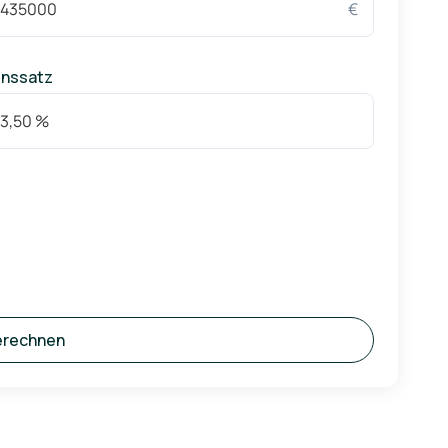
€
inssatz
erechnen