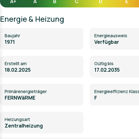
A+
A
B
C
D
E
Energie & Heizung
Baujahr
Energieausweis
1971
Verfügbar
Erstellt am
Gültig bis
18.02.2025
17.02.2035
Primärenergieträger
Energieeffizienz Klas
FERNWäRME
F
Heizungsart
Zentralheizung