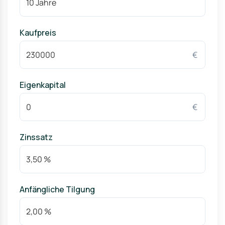
ÖPNV & Anbindung
Buslinie 976 verbindet Blatzheim u. a. mit Horrem
Bahnhof (S), Buir Bahnhof (S), Kerpen und Frechen –
Kaufpreis
praktisch für Pendler Richtung Köln/Bonn/Aachen über
die Schiene.
€
Eigenkapital
€
Zinssatz
Anfängliche Tilgung