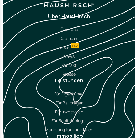
Über HausHirsch
Über uns
Das Team
NEU
Jobs
News
Kontakt
Presse
Leistungen
Für Eigentümer
Für Bauträger
Für Investoren
Für Kapitalanleger
Marketing für Immobilien
Immobilien