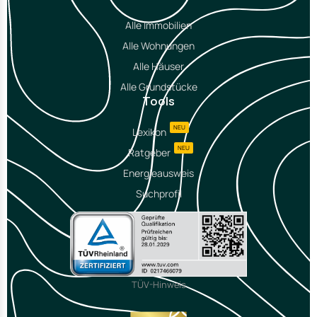
Alle Immobilien
Alle Wohnungen
Alle Häuser
Alle Grundstücke
Tools
NEU
Lexikon
NEU
Ratgeber
Energieausweis
Suchprofil
TÜV-Hinweis