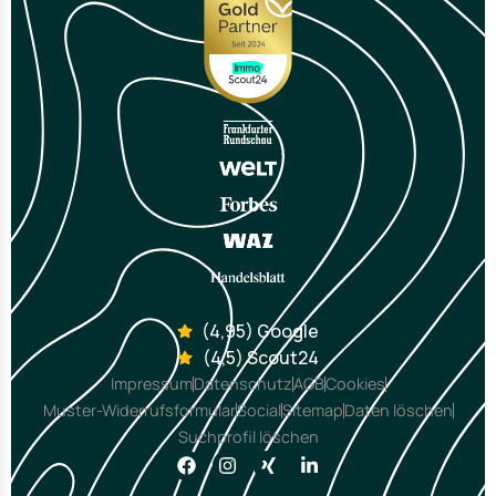
(4,95) Google
(4,5) Scout24
Impressum
Datenschutz
AGB
Cookies
Muster-Widerrufsformular
Social
Sitemap
Daten löschen
Suchprofil löschen