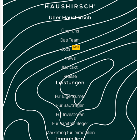
Über HausHirsch
Über uns
Das Team
NEU
Jobs
News
Kontakt
Presse
Leistungen
Für Eigentümer
Für Bauträger
Für Investoren
Für Kapitalanleger
Marketing für Immobilien
Immobilien