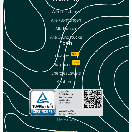
Alle Immobilien
Alle Wohnungen
Alle Häuser
Alle Grundstücke
Tools
NEU
Lexikon
NEU
Ratgeber
Energieausweis
Suchprofil
TÜV-Hinweis