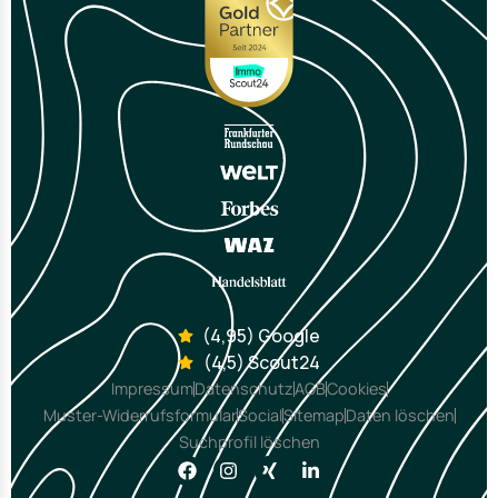
(4,95) Google
(4,5) Scout24
Impressum
Datenschutz
AGB
Cookies
Muster-Widerrufsformular
Social
Sitemap
Daten löschen
Suchprofil löschen