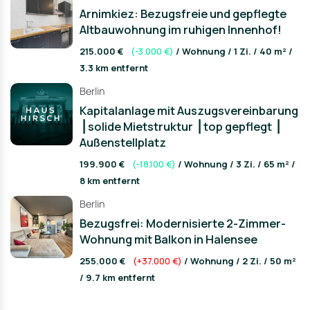
Arnimkiez: Bezugsfreie und gepflegte
Altbauwohnung im ruhigen Innenhof!
215.000 €
(-3.000 €)
/ Wohnung / 1 Zi. / 40 m² /
3.3 km entfernt
Berlin
Kapitalanlage mit Auszugsvereinbarung
⎟ solide Mietstruktur ⎟ top gepflegt ⎟
Außenstellplatz
199.900 €
(-18.100 €)
/ Wohnung / 3 Zi. / 65 m² /
8 km entfernt
Berlin
Bezugsfrei: Modernisierte 2-Zimmer-
Wohnung mit Balkon in Halensee
255.000 €
(+37.000 €)
/ Wohnung / 2 Zi. / 50 m²
/ 9.7 km entfernt