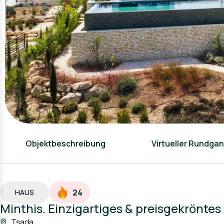
Objektbeschreibung
Virtueller Rundga
24
HAUS
Minthis. Einzigartiges & preisgekrönte
Tsada