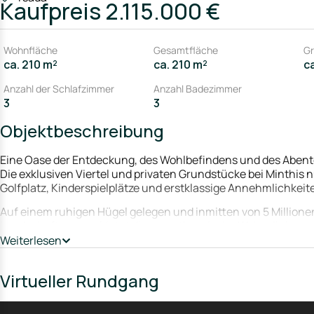
Kaufpreis
2.115.000 €
Wohnfläche
Gesamtfläche
Gr
ca. 210 m²
ca. 210 m²
c
Anzahl der Schlafzimmer
Anzahl Badezimmer
3
3
Objektbeschreibung
Eine Oase der Entdeckung, des Wohlbefindens und des Aben
Die exklusiven Viertel und privaten Grundstücke bei Minthis
Golfplatz, Kinderspielplätze und erstklassige Annehmlichkeit
Auf einem ruhigen Hügel gelegen und inmitten von 5 Millio
Landschaftsraums bietet dieser authentische Wohnrückzugs
Die wegweisende Architektur, inspiriert von lokalen zyprioti
Weiterlesen
Natur auf einzigartige Weise.
Virtueller Rundgang
Hochwertiges Design, das ein starkes Gemeinschaftsgefühl und 
Bestandteil der gemeinsamen Vision zwischen dem renommiert
Architekten von Woods Bagot.