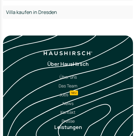
Villa kaufen in Dresden
Über HausHirsch
Über uns
Das Team
NEU
Jobs
News
Kontakt
Presse
Leistungen