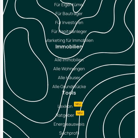
Für Eigentümer
Für Bauträger
Für Investoren
Für Kapitalanleger
Marketing für Immobilien
Immobilien
Alle Immobilien
Alle Wohnungen
Alle Häuser
Alle Grundstücke
Tools
NEU
Lexikon
NEU
Ratgeber
Energieausweis
Suchprofil