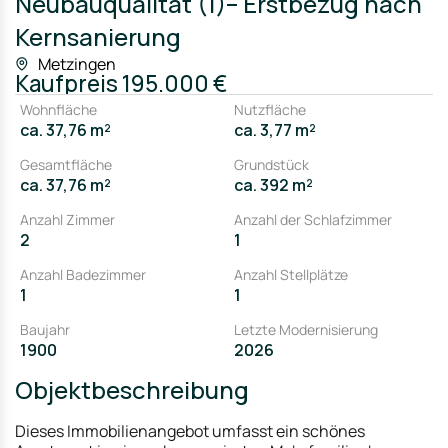
Neubauqualität (1)– Erstbezug nach
Kernsanierung
Metzingen
Kaufpreis
195.000 €
Wohnfläche
Nutzfläche
ca. 37,76 m²
ca. 3,77 m²
Gesamtfläche
Grundstück
ca. 37,76 m²
ca. 392 m²
Anzahl Zimmer
Anzahl der Schlafzimmer
2
1
Anzahl Badezimmer
Anzahl Stellplätze
1
1
Baujahr
Letzte Modernisierung
1900
2026
Objektbeschreibung
Dieses Immobilienangebot umfasst ein schönes