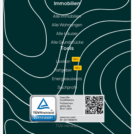
Immobilien
Alle Immobilien
Alle Wohnungen
Alle Häuser
Alle Grundstücke
Tools
NEU
Lexikon
NEU
Ratgeber
Energieausweis
Suchprofil
TÜV-Hinweis