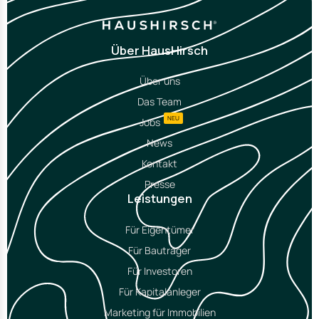
Über HausHirsch
Über uns
Das Team
NEU
Jobs
News
Kontakt
Presse
Leistungen
Für Eigentümer
Für Bauträger
Für Investoren
Für Kapitalanleger
Marketing für Immobilien