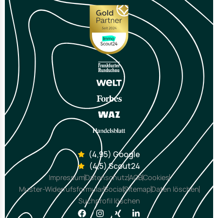
(4,95) Google
(4,5) Scout24
Impressum
Datenschutz
AGB
Cookies
Muster-Widerrufsformular
Social
Sitemap
Daten löschen
Suchprofil löschen