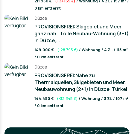
Contact us
211.950 €
(+34.155 €)
/ Wohnung / 4 Zi. / 157 m² /
0 km entfernt
Düzce
PROVISIONSFREI: Skigebiet und Meer
ganz nah : Tolle Neubau-Wohnung (3+1)
in Düzce,...
149.000 €
(-28.795 €)
/ Wohnung / 4 Zi. / 115 m²
/ 0 km entfernt
Düzce
PROVISIONSFREI:Nahe zu
Thermalquellen,Skigebieten und Meer:
Neubauwohnung (2+1) in Düzce, Türkei
144.450 €
(-33.345 €)
/ Wohnung / 3 Zi. / 107 m²
/ 0 km entfernt