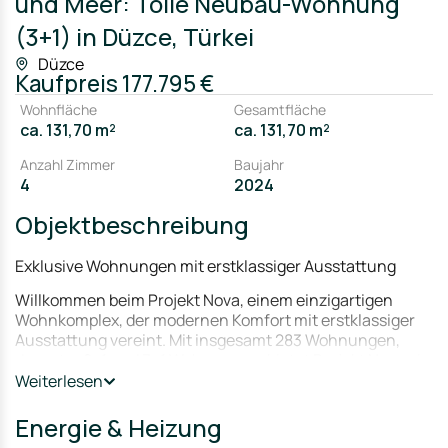
und Meer: Tolle Neubau-Wohnung
(3+1) in Düzce, Türkei
Düzce
Kaufpreis
177.795 €
Wohnfläche
Gesamtfläche
ca. 131,70 m²
ca. 131,70 m²
Anzahl Zimmer
Baujahr
4
2024
Objektbeschreibung
Exklusive Wohnungen mit erstklassiger Ausstattung
Willkommen beim Projekt Nova, einem einzigartigen
Wohnkomplex, der modernen Komfort mit erstklassiger
Ausstattung vereint. Mit insgesamt 283 Wohnungen,
darunter 2+1 und 3+1 Wohnungen, bietet Projekt Nova ein
Zuhause für höchste Ansprüche.
Weiterlesen
Grundstück und Lage:
Energie & Heizung
Das Projekt Nova erstreckt sich über ein Grundstück von