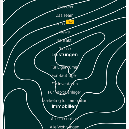
Über uns
Das Team
NEU
Jobs
News
Kontakt
Presse
Leistungen
Für Eigentümer
Für Bauträger
Für Investoren
Für Kapitalanleger
Marketing für Immobilien
Immobilien
Alle Immobilien
Alle Wohnungen