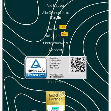
Alle Häuser
Alle Grundstücke
Tools
NEU
Lexikon
NEU
Ratgeber
Energieausweis
Suchprofil
TÜV-Hinweis