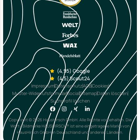
(4,95) Google
(4,5) Scout24
Impressum
Datenschutz
AGB
Cookies
Muster-Widerrufsformular
Social
Sitemap
Daten löschen
Suchprofil löschen
Copyright © 2026 HausHirsch GmbH. Alle Rechte vorbehalten. Die
Wort-/Bildmarke HAUSHIRSCH® ist eine eingetragene Marke von
HausHirsch GmbH in Deutschland und anderen Ländern.