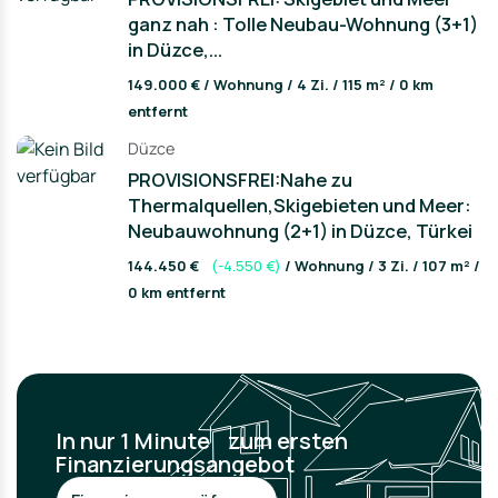
apartments are equipped with a smart home system and
ganz nah : Tolle Neubau-Wohnung (3+1)
underfloor heating and have their own parking spaces.
in Düzce,...
The apartments shown in the exposé are just examples -
each apartment is available in different locations and
149.000 € / Wohnung / 4 Zi. / 115 m² / 0 km
sizes, with different prices to suit your needs.
entfernt
Great amenities on the complex:
Düzce
PROVISIONSFREI:Nahe zu
- Communal pool
Thermalquellen,Skigebieten und Meer:
- movie theater
- gym
Neubauwohnung (2+1) in Düzce, Türkei
- Cafés and stores on the complex
144.450 €
(-4.550 €)
/ Wohnung / 3 Zi. / 107 m² /
- Security
0 km entfernt
In nur 1 Minute zum ersten
Finanzierungsangebot