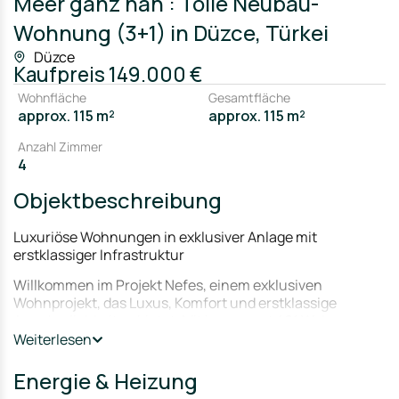
Meer ganz nah : Tolle Neubau-
Wohnung (3+1) in Düzce, Türkei
Düzce
Kaufpreis
149.000 €
Wohnfläche
Gesamtfläche
approx. 115 m²
approx. 115 m²
Anzahl Zimmer
4
Objektbeschreibung
Luxuriöse Wohnungen in exklusiver Anlage mit
erstklassiger Infrastruktur
Willkommen im Projekt Nefes, einem exklusiven
Wohnprojekt, das Luxus, Komfort und erstklassige
Annehmlichkeiten bietet. Mit insgesamt 461 Wohnungen,
darunter 2+1, 3+1 und 4+1 Wohnungen sowie Maisonette-
Weiterlesen
Wohnungen mit 3+1 und 4+1 Zimmern, präsentieren wir
Ihnen ein Zuhause, das höchsten Ansprüchen gerecht
Energie & Heizung
wird.