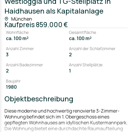
Westloggia und TG-Stellplatz in
Haidhausen als Kapitalanlage
München
Kaufpreis
859.000 €
Wohnfläche
Gesamtfläche
ca. 100 m²
ca. 100 m²
Anzahl Zimmer
Anzahl der Schlafzimmer
3
2
Anzahl Badezimmer
Anzahl Stellplätze
2
1
Baujahr
1980
Objektbeschreibung
Diese moderne und hochwertig renovierte 3-Zimmer-
Wohnung befindet sich im 1. Obergeschoss eines
gepflegten Wohnhauses am idyllischen Kustermannpark.
Die Wohnung bietet eine durchdachte Raumaufteilung