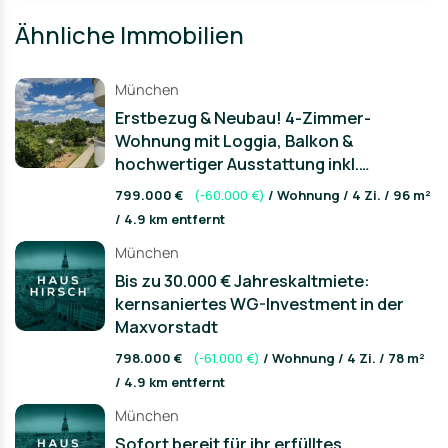
Ähnliche Immobilien
München
Erstbezug & Neubau! 4-Zimmer-
Wohnung mit Loggia, Balkon &
hochwertiger Ausstattung inkl.
Einbauküche
799.000 €
(-60.000 €)
/ Wohnung / 4 Zi. / 96 m²
/ 4.9 km entfernt
München
Bis zu 30.000 € Jahreskaltmiete:
kernsaniertes WG-Investment in der
Maxvorstadt
798.000 €
(-61.000 €)
/ Wohnung / 4 Zi. / 78 m²
/ 4.9 km entfernt
München
Sofort bereit für ihr erfülltes