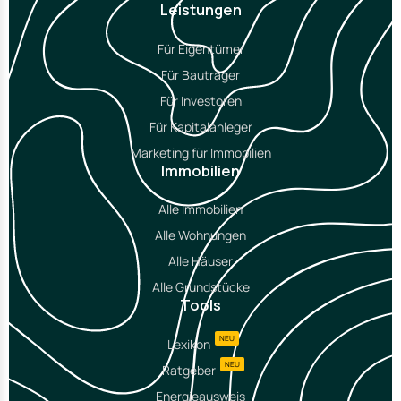
Leistungen
Für Eigentümer
Für Bauträger
Für Investoren
Für Kapitalanleger
Marketing für Immobilien
Immobilien
Alle Immobilien
Alle Wohnungen
Alle Häuser
Alle Grundstücke
Tools
NEU
Lexikon
NEU
Ratgeber
Energieausweis