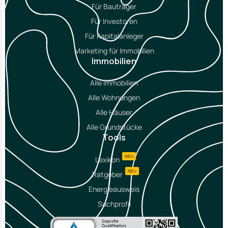
Für Bauträger
Für Investoren
Für Kapitalanleger
Marketing für Immobilien
Immobilien
Alle Immobilien
Alle Wohnungen
Alle Häuser
Alle Grundstücke
Tools
NEU
Lexikon
NEU
Ratgeber
Energieausweis
Suchprofil