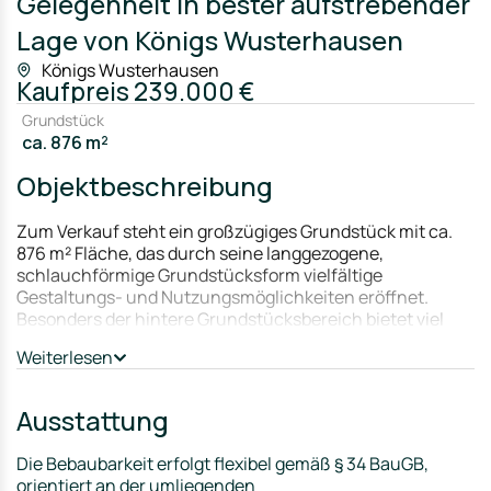
Gelegenheit in bester aufstrebender
Lage von Königs Wusterhausen
Königs Wusterhausen
Kaufpreis
239.000 €
Grundstück
ca. 876 m²
Objektbeschreibung
Zum Verkauf steht ein großzügiges Grundstück mit ca.
876 m² Fläche, das durch seine langgezogene,
schlauchförmige Grundstücksform vielfältige
Gestaltungs- und Nutzungsmöglichkeiten eröffnet.
Besonders der hintere Grundstücksbereich bietet viel
Ruhe, Privatsphäre und Platz für individuelle Wohn- und
Weiterlesen
Gartenkonzepte.
Auf dem Grundstück befinden sich aktuell einige
Ausstattung
Bestandsbäume, die dem Areal einen natürlichen
Charakter verleihen. Im Zuge einer Neubebauung
Die Bebaubarkeit erfolgt flexibel gemäß § 34 BauGB,
können diese – je nach Planung – teilweise entfernt
orientiert an der umliegenden
werden, um das Grundstück optimal zu nutzen.