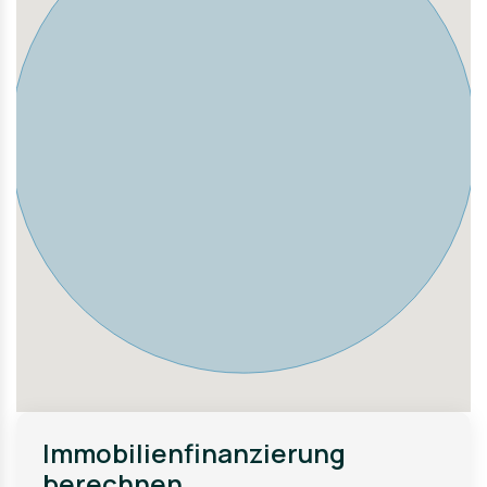
Ebenso befinden sich Einkaufsmöglichkeiten für den
täglichen Bedarf, Bushaltestellen sowie weitere
Angebote des öffentlichen Nahverkehrs in kurzer
Distanz.
Der Flughafen BER ist schnell erreichbar, ohne dass die
Wohnlage unter nennenswertem Fluglärm leidet – ein
klarer Standortvorteil. Trotz dieser hervorragenden
Anbindung liegt das Grundstück im hinteren Bereich,
deutlich entfernt von Hauptstraßen, was eine
außergewöhnlich ruhige und private Wohnsituation
schafft.
Die Umgebung lädt zu Spaziergängen, Radfahrten und
Erholung ein und verbindet naturnahes Wohnen mit
urbaner Erreichbarkeit – eine Lage mit hoher
Lebensqualität und langfristiger Attraktivität.
Immobilienfinanzierung
berechnen