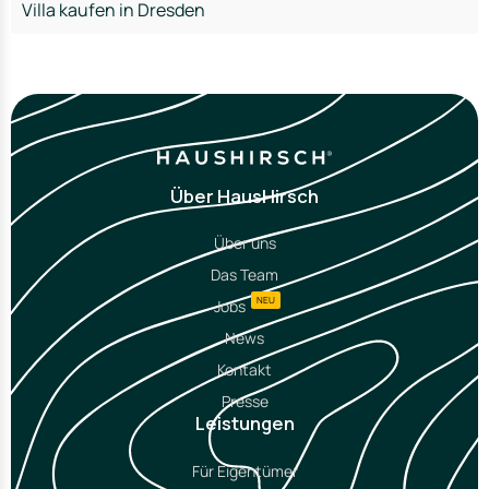
Villa kaufen in Dresden
Über HausHirsch
Über uns
Das Team
NEU
Jobs
News
Kontakt
Presse
Leistungen
Für Eigentümer