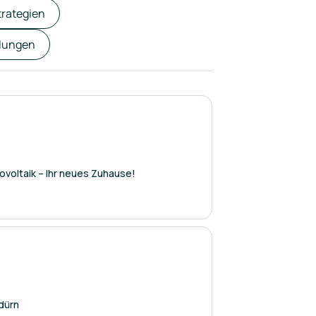
trategien
lungen
ovoltaik – Ihr neues Zuhause!
ldürn