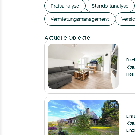
Preisanalyse
Standortanalyse
Vermietungsmanagement
Versi
Aktuelle Objekte
Dac
Ka
Hell
Einf
Ka
Einz