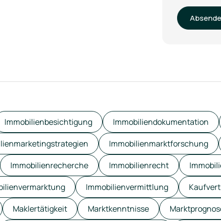
Absend
Immobilienbesichtigung
Immobiliendokumentation
lienmarketingstrategien
Immobilienmarktforschung
Immobilienrecherche
Immobilienrecht
Immobili
ilienvermarktung
Immobilienvermittlung
Kaufver
Maklertätigkeit
Marktkenntnisse
Marktprognos