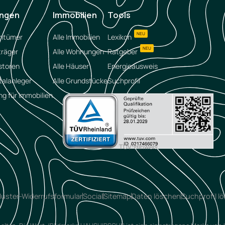
ungen
Immobilien
Tools
NEU
entümer
Alle Immobilien
Lexikon
NEU
träger
Alle Wohnungen
Ratgeber
storen
Alle Häuser
Energieausweis
talanleger
Alle Grundstücke
Suchprofil
ng für Immobilien
TÜV-Hinweis
uster-Widerrufsformular
Social
Sitemap
Daten löschen
Suchprofil l