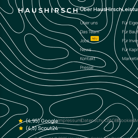
Über HausHirsch
Leist
Über uns
Für Eig
Das Team
Für Bau
NEU
Jobs
Für Inve
News
Für Kapi
Kontakt
Marketi
Presse
(4,95) Google
Impressum
Datenschutz
AGB
Cookies
M
(4,5) Scout24