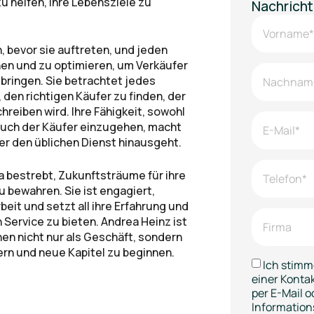
u helfen, ihre Lebensziele zu
Nachricht
, bevor sie auftreten, und jeden
nen und zu optimieren, um Verkäufer
ringen. Sie betrachtet jedes
 den richtigen Käufer zu finden, der
reiben wird. Ihre Fähigkeit, sowohl
 auch der Käufer einzugehen, macht
ber den üblichen Dienst hinausgeht.
ea bestrebt, Zukunftsträume für ihre
 bewahren. Sie ist engagiert,
beit und setzt all ihre Erfahrung und
Service zu bieten. Andrea Heinz ist
nen nicht nur als Geschäft, sondern
ern und neue Kapitel zu beginnen.
Ich stimm
einer Kont
per E-Mail o
Information