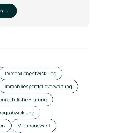
en →
Immobilienentwicklung
Immobilienportfolioverwaltung
enrechtliche Prüfung
tragsabwicklung
en
Mieterauswahl