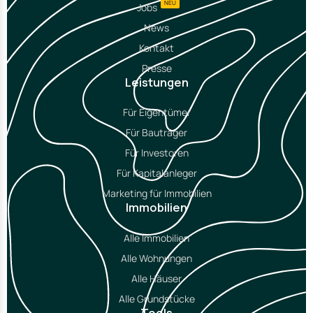
NEU
Jobs
News
Kontakt
Presse
Leistungen
Für Eigentümer
Für Bauträger
Für Investoren
Für Kapitalanleger
Marketing für Immobilien
Immobilien
Alle Immobilien
Alle Wohnungen
Alle Häuser
Alle Grundstücke
Tools