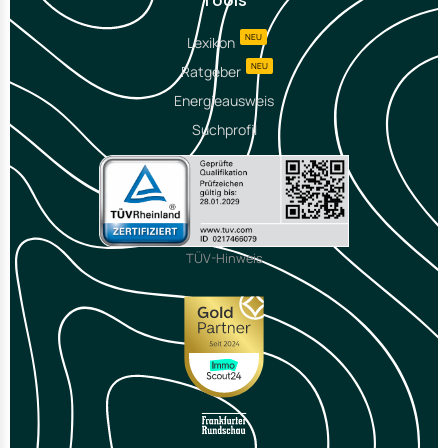
NEU
Lexikon
NEU
Ratgeber
Energieausweis
Suchprofil
TÜV-Hinweis