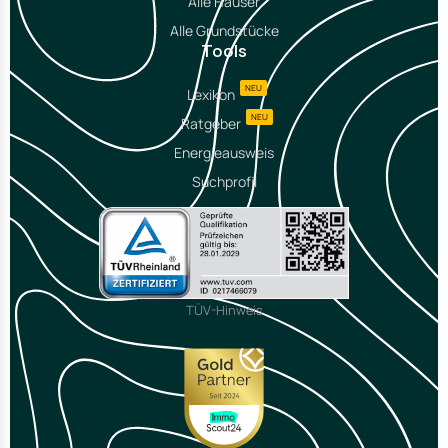
Alle Häuser
Alle Grundstücke
Tools
NEU
Lexikon
NEU
Ratgeber
Energieausweis
Suchprofil
TÜV-Hinweis