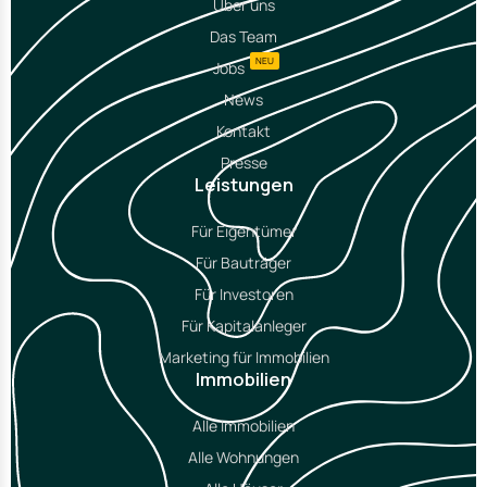
Über uns
Das Team
NEU
Jobs
News
Kontakt
Presse
Leistungen
Für Eigentümer
Für Bauträger
Für Investoren
Für Kapitalanleger
Marketing für Immobilien
Immobilien
Alle Immobilien
Alle Wohnungen