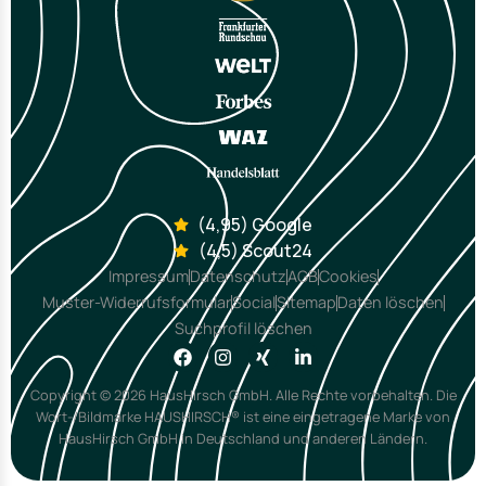
(4,95) Google
(4,5) Scout24
Impressum
Datenschutz
AGB
Cookies
Muster-Widerrufsformular
Social
Sitemap
Daten löschen
Suchprofil löschen
Copyright © 2026 HausHirsch GmbH. Alle Rechte vorbehalten. Die
Wort-/Bildmarke HAUSHIRSCH® ist eine eingetragene Marke von
HausHirsch GmbH in Deutschland und anderen Ländern.