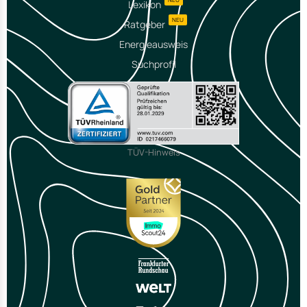
NEU
Lexikon
NEU
Ratgeber
Energieausweis
Suchprofil
TÜV-Hinweis