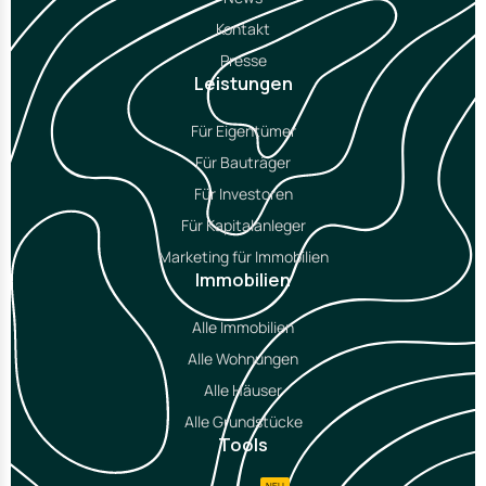
Kontakt
Presse
Leistungen
Für Eigentümer
Für Bauträger
Für Investoren
Für Kapitalanleger
Marketing für Immobilien
Immobilien
Alle Immobilien
Alle Wohnungen
Alle Häuser
Alle Grundstücke
Tools