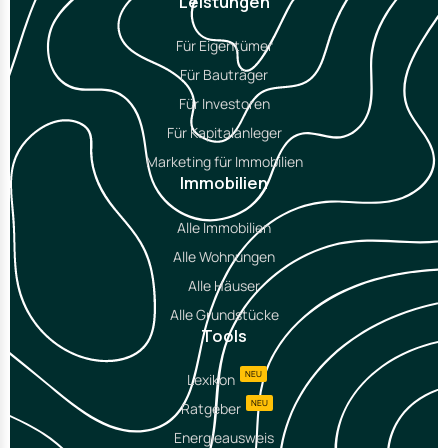
Leistungen
Für Eigentümer
Für Bauträger
Für Investoren
Für Kapitalanleger
Marketing für Immobilien
Immobilien
Alle Immobilien
Alle Wohnungen
Alle Häuser
Alle Grundstücke
Tools
NEU
Lexikon
NEU
Ratgeber
Energieausweis