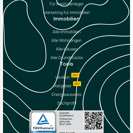
Für Kapitalanleger
Marketing für Immobilien
Immobilien
Alle Immobilien
Alle Wohnungen
Alle Häuser
Alle Grundstücke
Tools
NEU
Lexikon
NEU
Ratgeber
Energieausweis
Suchprofil