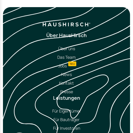
Über HausHirsch
Über uns
Das Team
NEU
Jobs
News
Kontakt
Presse
Leistungen
Für Eigentümer
Für Bauträger
Für Investoren