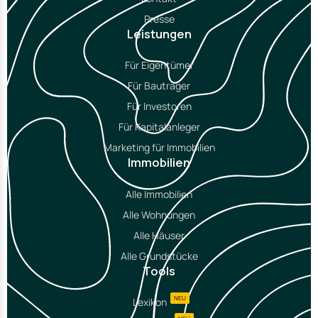
Presse
Leistungen
Für Eigentümer
Für Bauträger
Für Investoren
Für Kapitalanleger
Marketing für Immobilien
Immobilien
Alle Immobilien
Alle Wohnungen
Alle Häuser
Alle Grundstücke
Tools
NEU
Lexikon