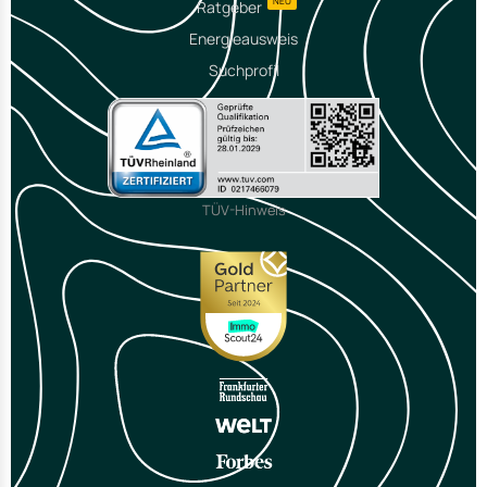
NEU
Ratgeber
Energieausweis
Suchprofil
TÜV-Hinweis