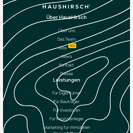
Über HausHirsch
Über uns
Das Team
NEU
Jobs
News
Kontakt
Presse
Leistungen
Für Eigentümer
Für Bauträger
Für Investoren
Für Kapitalanleger
Marketing für Immobilien