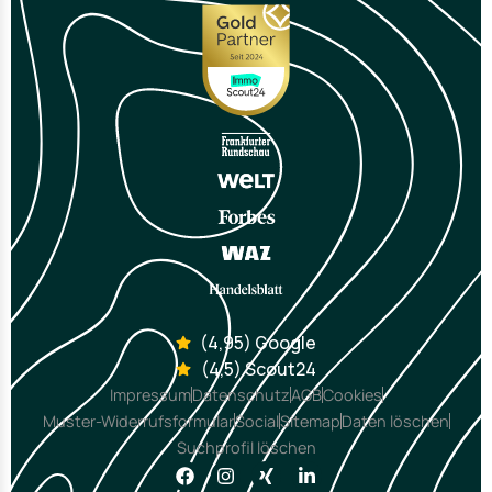
(4,95) Google
(4,5) Scout24
Impressum
Datenschutz
AGB
Cookies
Muster-Widerrufsformular
Social
Sitemap
Daten löschen
Suchprofil löschen