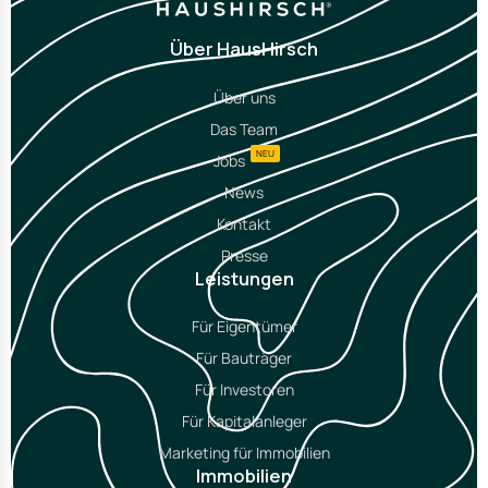
Über HausHirsch
Über uns
Das Team
NEU
Jobs
News
Kontakt
Presse
Leistungen
Für Eigentümer
Für Bauträger
Für Investoren
Für Kapitalanleger
Marketing für Immobilien
Immobilien