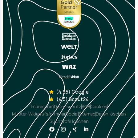
(4,95) Google
(4,5) Scout24
Impressum
Datenschutz
AGB
Cookies
Muster-Widerrufsformular
Social
Sitemap
Daten löschen
Suchprofil löschen