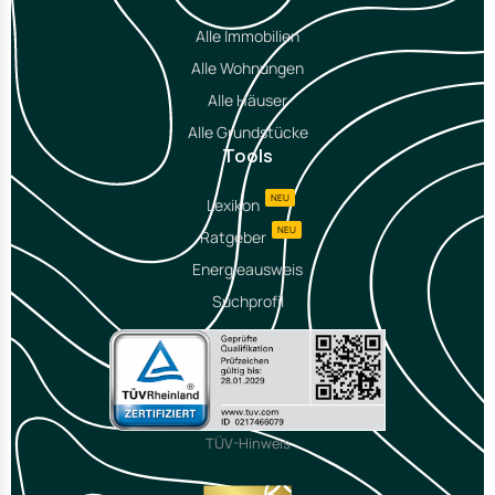
Alle Immobilien
Alle Wohnungen
Alle Häuser
Alle Grundstücke
Tools
NEU
Lexikon
NEU
Ratgeber
Energieausweis
Suchprofil
TÜV-Hinweis