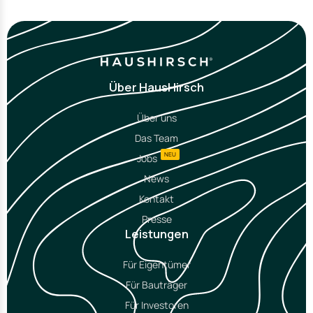
Über HausHirsch
Über uns
Das Team
NEU
Jobs
News
Kontakt
Presse
Leistungen
Für Eigentümer
Für Bauträger
Für Investoren