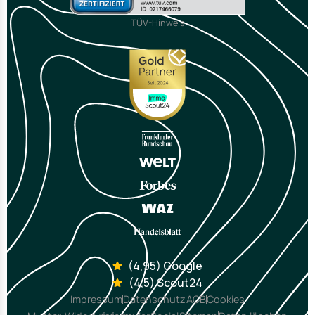
TÜV-Hinweis
(4,95) Google
(4,5) Scout24
Impressum
Datenschutz
AGB
Cookies