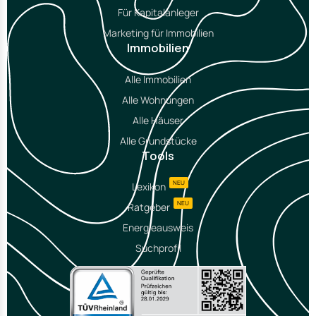
Für Kapitalanleger
Marketing für Immobilien
Immobilien
Alle Immobilien
Alle Wohnungen
Alle Häuser
Alle Grundstücke
Tools
NEU
Lexikon
NEU
Ratgeber
Energieausweis
Suchprofil