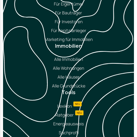
Für Eigentümer
Für Bauträger
Für Investoren
Für Kapitalanleger
Marketing für Immobilien
Immobilien
Alle Immobilien
Alle Wohnungen
Alle Häuser
Alle Grundstücke
Tools
NEU
Lexikon
NEU
Ratgeber
Energieausweis
Suchprofil