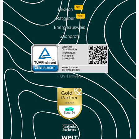
NEU
Lexikon
NEU
Ratgeber
Energieausweis
Suchprofil
TÜV-Hinweis