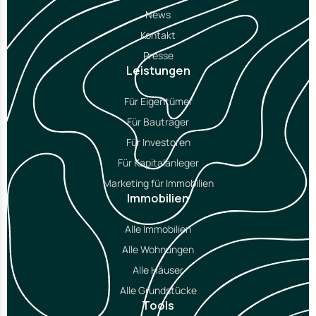
News
Kontakt
Presse
Leistungen
Für Eigentümer
Für Bauträger
Für Investoren
Für Kapitalanleger
Marketing für Immobilien
Immobilien
Alle Immobilien
Alle Wohnungen
Alle Häuser
Alle Grundstücke
Tools