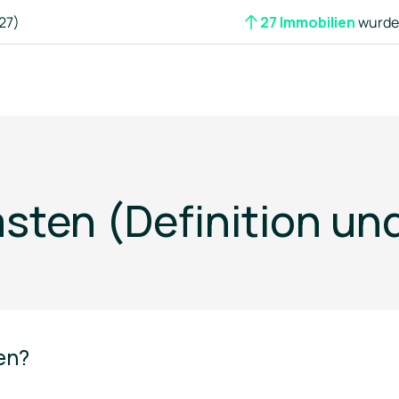
27)
27 Immobilien
wurden
asten (Definition u
ten?