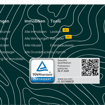
ungen
Immobilien
Tools
NEU
entümer
Alle Immobilien
Lexikon
NEU
träger
Alle Wohnungen
Ratgeber
storen
Alle Häuser
Energieausweis
talanleger
Alle Grundstücke
Suchprofil
ng für Immobilien
TÜV-Hinweis