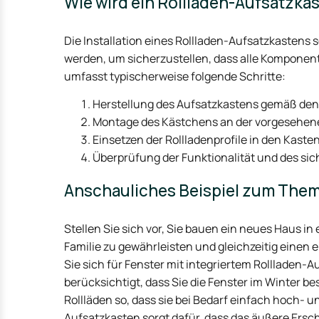
Wie wird ein Rollladen-Aufsatzkast
Die Installation eines Rollladen-Aufsatzkastens
werden, um sicherzustellen, dass alle Komponente
umfasst typischerweise folgende Schritte:
Herstellung des Aufsatzkastens gemäß den 
Montage des Kästchens an der vorgesehenen
Einsetzen der Rollladenprofile in den Kas
Überprüfung der Funktionalität und des si
Anschauliches Beispiel zum Them
Stellen Sie sich vor, Sie bauen ein neues Haus i
Familie zu gewährleisten und gleichzeitig einen
Sie sich für Fenster mit integriertem Rollladen-
berücksichtigt, dass Sie die Fenster im Winter be
Rollläden so, dass sie bei Bedarf einfach hoch-
Aufsatzkasten sorgt dafür, dass das äußere Ersch