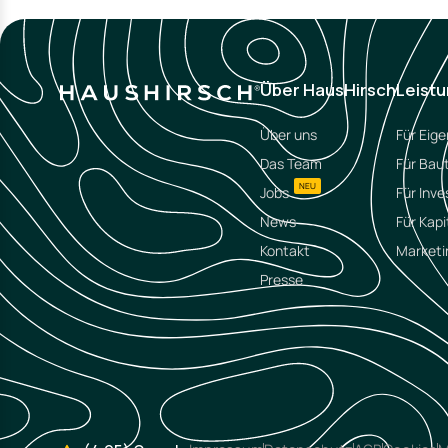
Über HausHirsch
Leist
Über uns
Für Eig
Das Team
Für Bau
NEU
Jobs
Für Inve
News
Für Kapi
Kontakt
Marketi
Presse