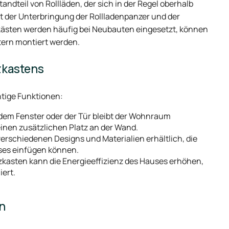
andteil von Rollläden, der sich in der Regel oberhalb
nt der Unterbringung der Rollladenpanzer und der
kästen werden häufig bei Neubauten eingesetzt, können
tern montiert werden.
zkastens
htige Funktionen:
 dem Fenster oder der Tür bleibt der Wohnraum
einen zusätzlichen Platz an der Wand.
erschiedenen Designs und Materialien erhältlich, die
uses einfügen können.
tzkasten kann die Energieeffizienz des Hauses erhöhen,
ert.
n