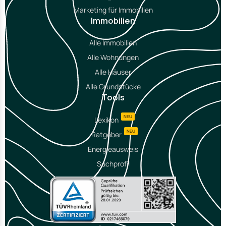
Marketing für Immobilien
Immobilien
Alle Immobilien
Alle Wohnungen
Alle Häuser
Alle Grundstücke
Tools
NEU
Lexikon
NEU
Ratgeber
Energieausweis
Suchprofil