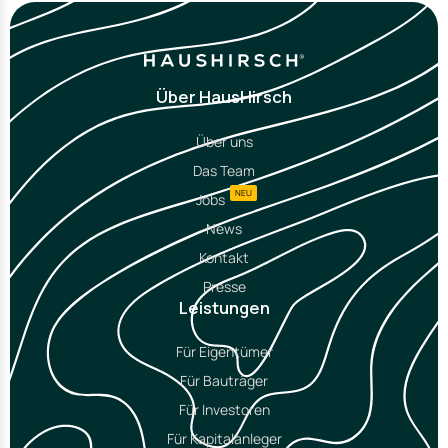
Über HausHirsch
Über uns
Das Team
NEU
Jobs
News
Kontakt
Presse
Leistungen
Für Eigentümer
Für Bauträger
Für Investoren
Für Kapitalanleger