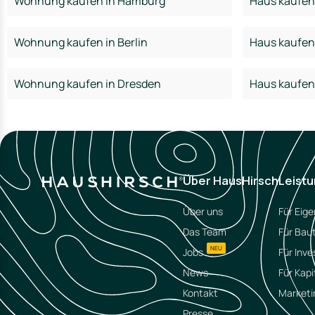
Wohnung kaufen in Hamburg
Haus kaufen
Wohnung kaufen in Berlin
Haus kaufen 
Wohnung kaufen in Dresden
Haus kaufen
Über HausHirsch
Leist
Über uns
Für Eig
Das Team
Für Bau
NEU
Jobs
Für Inve
News
Für Kapi
Kontakt
Marketi
Presse