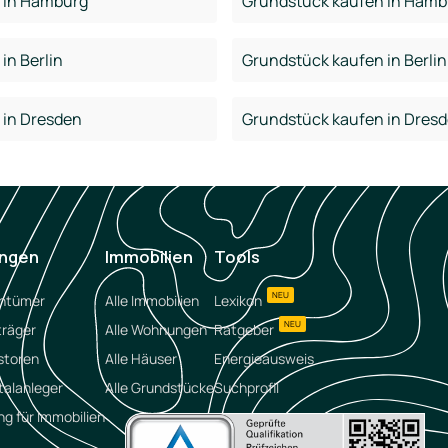
 in Hamburg
Grundstück kaufen in Hamb
in Berlin
Grundstück kaufen in Berlin
 in Dresden
Grundstück kaufen in Dres
ungen
Immobilien
Tools
NEU
entümer
Alle Immobilien
Lexikon
NEU
träger
Alle Wohnungen
Ratgeber
storen
Alle Häuser
Energieausweis
talanleger
Alle Grundstücke
Suchprofil
ng für Immobilien