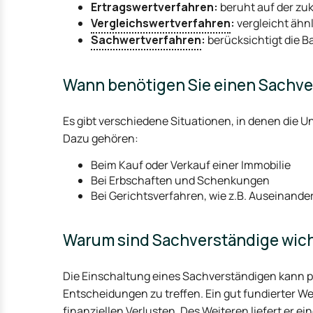
Ertragswertverfahren:
beruht auf der zuk
Vergleichswertverfahren
:
vergleicht ähn
Sachwertverfahren
:
berücksichtigt die B
Wann benötigen Sie einen Sachv
Es gibt verschiedene Situationen, in denen die 
Dazu gehören:
Beim Kauf oder Verkauf einer Immobilie
Bei Erbschaften und Schenkungen
Bei Gerichtsverfahren, wie z.B. Auseinand
Warum sind Sachverständige wich
Die Einschaltung eines Sachverständigen kann po
Entscheidungen zu treffen. Ein gut fundierter 
finanziellen Verlusten. Des Weiteren liefert er 