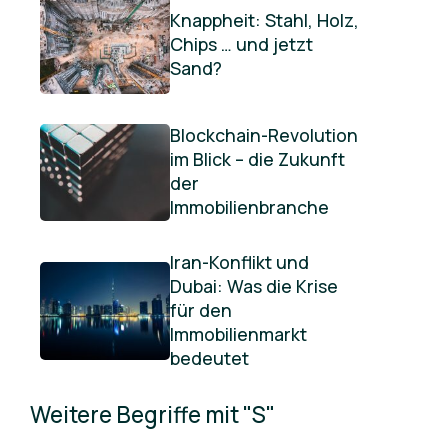
Knappheit: Stahl, Holz,
Chips … und jetzt
Sand?
Blockchain-Revolution
im Blick – die Zukunft
der
Immobilienbranche
Iran-Konflikt und
Dubai: Was die Krise
für den
Immobilienmarkt
bedeutet
Weitere Begriffe mit "S"