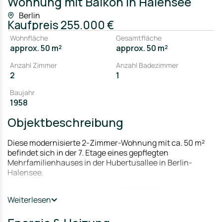
Wohnung mit Balkon in Halensee
Berlin
Kaufpreis
255.000 €
Wohnfläche
Gesamtfläche
approx. 50 m²
approx. 50 m²
Anzahl Zimmer
Anzahl Badezimmer
2
1
Baujahr
1958
Objektbeschreibung
Diese modernisierte 2-Zimmer-Wohnung mit ca. 50 m²
befindet sich in der 7. Etage eines gepflegten
Mehrfamilienhauses in der Hubertusallee in Berlin-
Halensee.
Die Einheit wurde in den Jahren 2023/2024 umfassend
überarbeitet. Das Tageslichtbad wurde neu gestaltet und
Weiterlesen
verfügt über eine begehbare Dusche sowie hochwertige
Sanitärausstattung. Auch die Einbauküche wurde