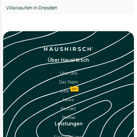
Villa kaufen in Dresden
Über HausHirsch
Über uns
Das Team
NEU
Jobs
News
Kontakt
Presse
Leistungen
Für Eigentümer