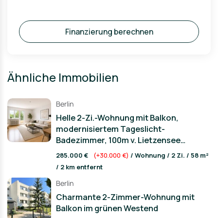
Finanzierung berechnen
Ähnliche Immobilien
Berlin
Helle 2-Zi.-Wohnung mit Balkon,
modernisiertem Tageslicht-
Badezimmer, 100m v. Lietzensee
entfernt
285.000 €
(+30.000 €)
/ Wohnung / 2 Zi. / 58 m²
/ 2 km entfernt
Berlin
Charmante 2-Zimmer-Wohnung mit
Balkon im grünen Westend