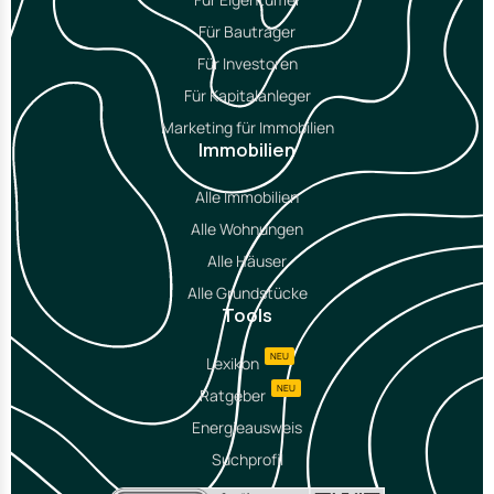
Für Bauträger
Für Investoren
Für Kapitalanleger
Marketing für Immobilien
Immobilien
Alle Immobilien
Alle Wohnungen
Alle Häuser
Alle Grundstücke
Tools
NEU
Lexikon
NEU
Ratgeber
Energieausweis
Suchprofil